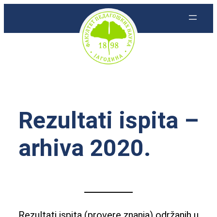
Skoči
na
sadržaj
Rezultati ispita –
arhiva 2020.
Rezultati ispita (provere znanja) održanih u