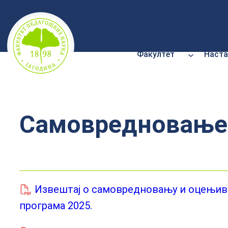
Скочи
на
садржај
Факултет
Наста
Самовредновање
Извештај о самовредновању и оцењива
програма 2025.