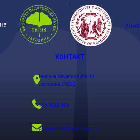
ина
Унив
КОНТАКТ
Милана Мијалковића 14
Јагодина 35000
035 8223 805
pefjagodina@pefja.kg.ac.rs