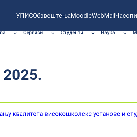
УПИС
Обавештења
Moodle
WebMail
Часопи
ва
Сервиси
Студенти
Наука
М
 2025.
њу квалитета високошколске установе и сту