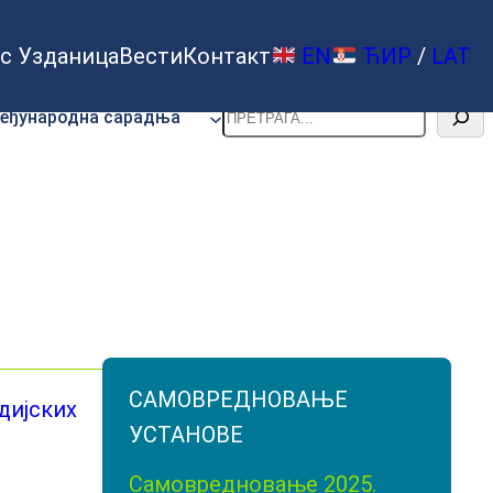
с Узданица
Вести
Контакт
EN
ЋИР
/
LAT
Претрага
еђународна сарадња
САМОВРЕДНОВАЊЕ
дијских
УСТАНОВЕ
Самовредновање 2025.