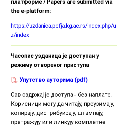
платформе / Papers are submitted via
the e-platform:
https://uzdanica.pefja.kg.ac.rs/index.php/u
z/index
Часопис узданица је доступан у
режиму отвореног приступа
Упутство ауторима (pdf)
Сав садржај је доступан без наплате.
Корисници могу да читају, преузимају,
копирају, дистрибуирају, штампају,
претражују или линкују комплетне