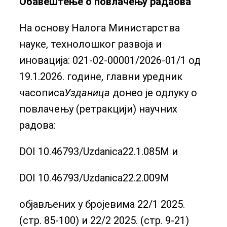
Обавештење о повлачењу радаова
На основу Налога Министарства
науке, технолошког развоја и
иновација: 021-02-00001/2026-01/1 од
19.1.2026. године, главни уредник
часописа
Узданица
донео је одлуку о
повлачењу (ретракцији) научних
радова:
DOI 10.46793/Uzdanica22.1.085M и
DOI 10.46793/Uzdanica22.2.009M
објављених у бројевима 22/1 2025.
(стр. 85-100) и 22/2 2025. (стр. 9-21)