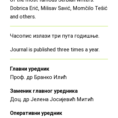
Dobrica Erić, Milisav Savić, Momčilo Tešić
and others.
Часопис излази три пута годишње.
Journal is published three times a year.
Главни уредник
Проф. др Бранко Илић
Заменик главног уредника
Доц. др Јелена Јосијевић Митић
Оперативни уредник