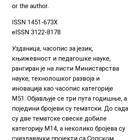
or the author.
ISSN 1451-673X
eISSN 3122-8178
Узданица,
часопис за језик,
књижевност и педагошке науке,
рангиран је на листи Министарства
науке, технолошког развоја и
иновација као часопис категорије
М51. Објављује се три пута годишње, а
поједини бројеви су тематски. До сада
су две тематске свеске добиле
категорију М14, а неколико бројева су
суиздавачки пројекти са Српском