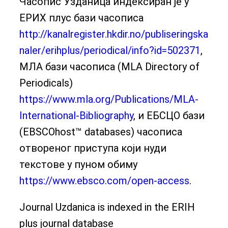
Часопис Узданица индексиран je у
ЕРИХ плус бази часописа
http://kanalregister.hkdir.no/publiseringska
naler/erihplus/periodical/info?id=502371
,
МЛА бази часописа (MLA Directory of
Periodicals)
https://www.mla.org/Publications/MLA-
International-Bibliography
, и ЕБСЦО бази
(EBSCOhost™ databases) часописа
отвореног приступа који нуди
текстове у пуном обиму
https://www.ebsco.com/open-access
.
Journal Uzdanica is indexed in the ERIH
plus journal database