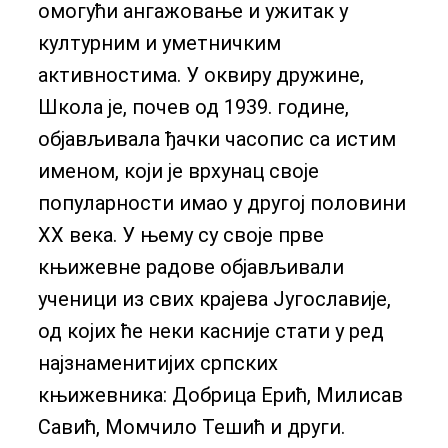
омогући ангажовање и ужитак у
културним и уметничким
активностима. У оквиру дружине,
Школа је, почев од 1939. године,
објављивала ђачки часопис са истим
именом, који је врхунац своје
популарности имао у другој половини
ХХ века. У њему су своје прве
књижевне радове објављивали
ученици из свих крајева Југославије,
од којих ће неки касније стати у ред
најзнаменитијих српских
књижевника: Добрица Ерић, Милисав
Савић, Момчило Тешић и други.