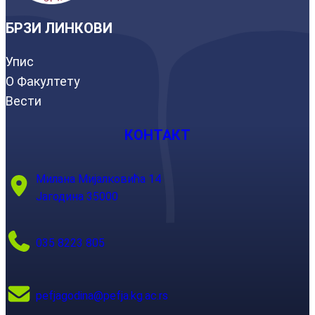
БРЗИ ЛИНКОВИ
Упис
О Факултету
Вести
КОНТАКТ
Милана Мијалковића 14
Јагодина 35000
035 8223 805
pefjagodina@pefja.kg.ac.rs