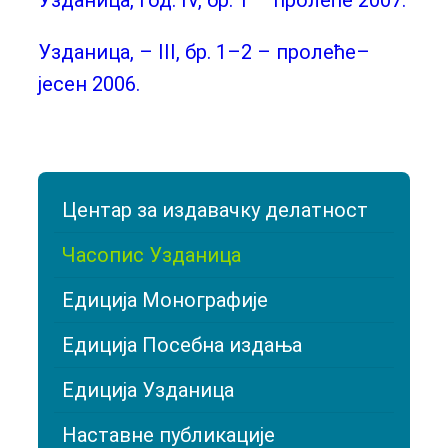
Узданица, год. IV, бр. 1 – пролеће 2007.
Узданица, – III, бр. 1–2 – пролеће–
јесен 2006.
Центар за издавачку делатност
Часопис Узданица
Едиција Монографије
Едиција Посебна издања
Едиција Узданица
Наставне публикације