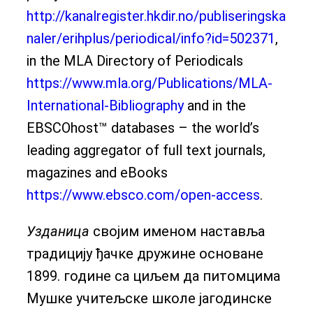
http://kanalregister.hkdir.no/publiseringska
naler/erihplus/periodical/info?id=502371
,
in the MLA Directory of Periodicals
https://www.mla.org/Publications/MLA-
International-Bibliography
and in the
EBSCOhost™ databases – the world’s
leading aggregator of full text journals,
magazines and eBooks
https://www.ebsco.com/open-access
.
Узданица
својим именом наставља
традицију ђачке дружине основане
1899. године са циљем да питомцима
Мушке учитељске школе јагодинске