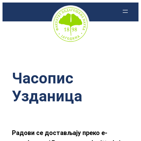
Скочи
на
садржај
Часопис
Узданица
Радови се достављају преко е-