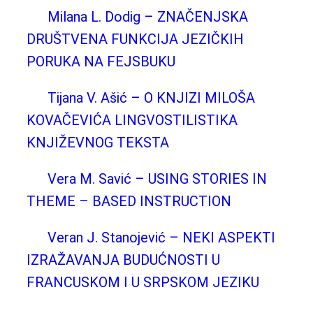
Milana L. Dodig – ZNAČENJSKA
DRUŠTVENA FUNKCIJA JEZIČKIH
PORUKA NA FEJSBUKU
Tijana V. Ašić – О KNJIZI MILOŠA
KOVAČEVIĆA LINGVOSTILISTIKA
KNJIŽEVNOG TEKSTA
Vera M. Savić – USING STORIES IN
THEME – BASED INSTRUCTION
Veran J. Stanojević – NEKI ASPEKTI
IZRAŽAVANJA BUDUĆNOSTI U
FRANCUSKOM I U SRPSKOM JEZIKU