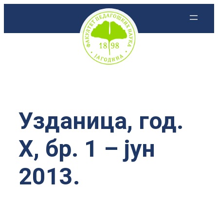
Скочи
на
садржај
Узданица, год.
X, бр. 1 – јун
2013.