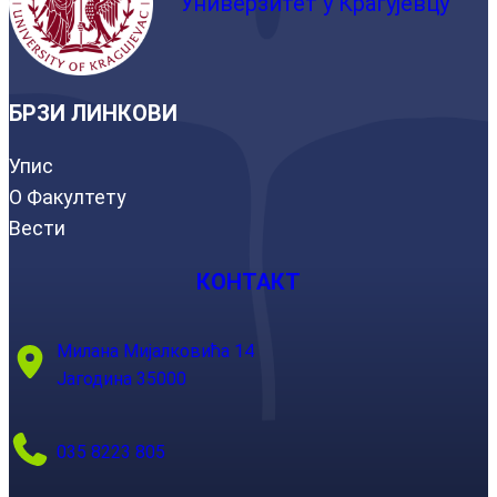
Универзитет у Крагујевцу
БРЗИ ЛИНКОВИ
Упис
О Факултету
Вести
КОНТАКТ
Милана Мијалковића 14
Јагодина 35000
035 8223 805