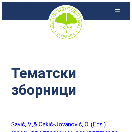
Скочи
на
садржај
Тематски
зборници
Savić, V.,& Cekić-Jovanović, O. (Eds.)