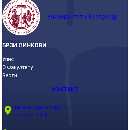
Универзитет у Крагујевцу
БРЗИ ЛИНКОВИ
Упис
О Факултету
Вести
КОНТАКТ
Милана Мијалковића 14
Јагодина 35000