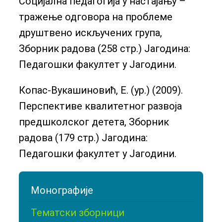
Социјална педагогија у настајању –
тражење одговора на проблеме
друштвено искључених група,
Зборник радова (258 стр.) Јагодина:
Педагошки факултет у Јагодини.
Копас-Вукашиновић, Е. (ур.) (2009).
Перспективе квалитетног развоја
предшколског детета, Зборник
радова (179 стр.) Јагодина:
Педагошки факултет у Јагодини.
Монографије
Тематски зборници