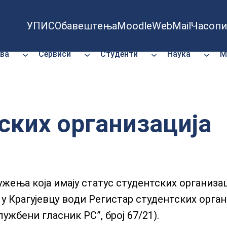
УПИС
Обавештења
Moodle
WebMail
Часопи
ва
Сервиси
Студенти
Наука
М
ских организација
ужења која имају статус студентских организа
 Крагујевцу води Регистар студентских организ
жбени гласник РС”, број 67/21).