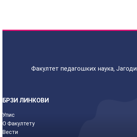
Факултет педагошких наука, Јагод
БРЗИ ЛИНКОВИ
Упис
О Факултету
Вести