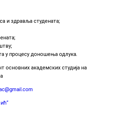
са и здравља студената;
ената;
штву;
та у процесу доношења одлука.
ент основних академских студија на
на
evac@gmail.com
ић“