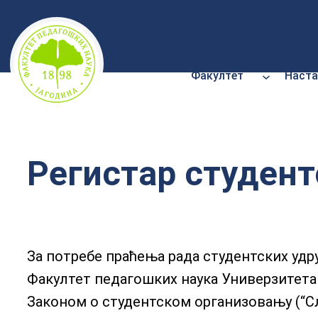
Скочи
на
садржај
Факултет
Наста
Регистар студент
За потребе праћења рада студентских удр
Факултет педагошких наука Универзитета у
Законом о студентском организовању (“Слу