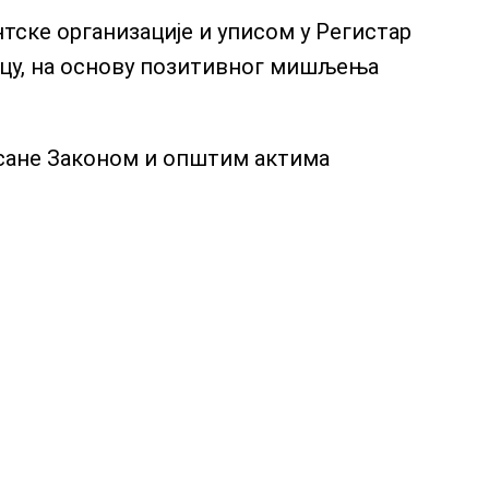
тске организације и уписом у Регистар
евцу, на основу позитивног мишљења
исане Законом и општим актима