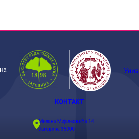
ина
Унив
КОНТАКТ
Милана Мијалковића 14
Јагодина 35000