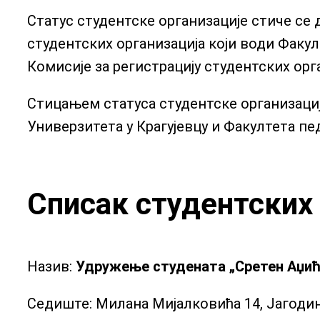
Статус студентске организације стиче се
студентских организација који води Факу
Комисије за регистрацију студентских орг
Стицањем статуса студентске организаци
Универзитета у Крагујевцу и Факултета пе
Списак студентских 
Назив:
Удружење студената „Сретен Аџић
Седиште: Милана Мијалковића 14, Јагоди