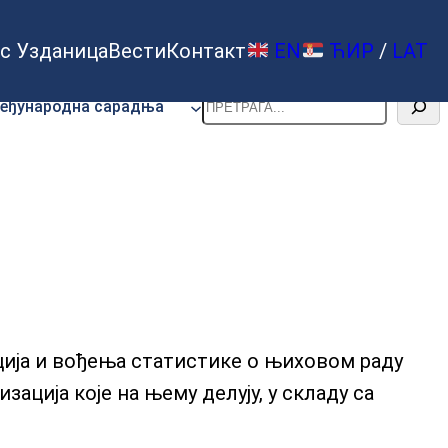
с Узданица
Вести
Контакт
EN
ЋИР
/
LAT
Претрага
еђународна сарадња
ција и вођења статистике о њиховом раду
ација које на њему делују, у складу са