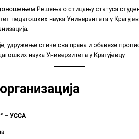
 доношењем Решења о стицању статуса студен
лтет педагошких наука Универзитета у Крагуј
анизација.
је, удружење стиче сва права и обавезе проп
дагошких наука Универзитета у Крагујевцу.
организација
“ – УССА
на