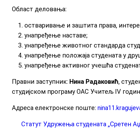
Област деловања:
остваривање и заштита права, интере
унапређење наставе;
унапређење животног стандарда студ
унапређење положаја студената у дру
унапређење активног учешћа студена
Правни заступник:
Нина Радаковић
, студ
студијском програму ОАС Учитељ IV годи
Адреса електронске поште:
nina11.kraguj
Статут Удружења студената „Сретен Аџ