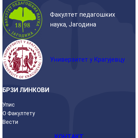
Факултет педагошких
наука, Јагодина
Универзитет у Крагујевцу
БРЗИ ЛИНКОВИ
Упис
О Факултету
Вести
КОНТАКТ