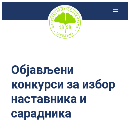
Скочи
на
садржај
Објављени
конкурси за избор
наставника и
сарадника