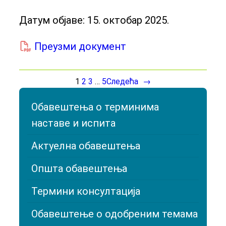
Датум објаве:
15. октобар 2025.
Преузми документ
1
2
3
…
5
Следећа
→
Обавештења о терминима
наставе и испита
Актуелна обавештења
Општа обавештења
Термини консултација
Обавештење о одобреним темама