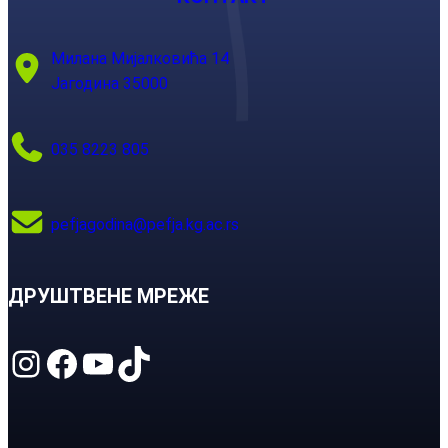
Милана Мијалковића 14
Јагодина 35000
035 8223 805
pefjagodina@pefja.kg.ac.rs
ДРУШТВЕНЕ МРЕЖЕ
Instagram
Facebook
YouTube
TikTok