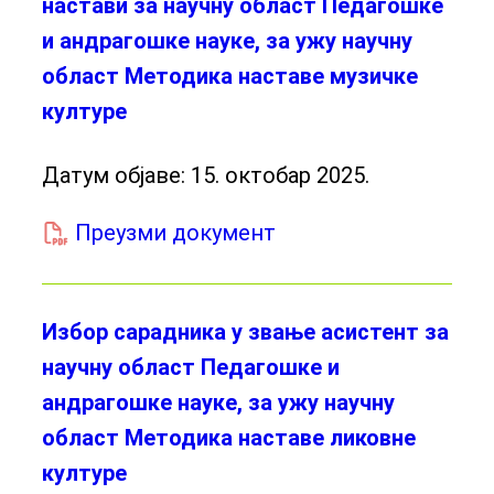
настави за научну област Педагошке
и андрагошке науке, за ужу научну
област Методика наставе музичке
културе
Датум објаве:
15. октобар 2025.
Преузми документ
Избор сарадника у звање асистент за
научну област Педагошке и
андрагошке науке, за ужу научну
област Методика наставе ликовне
културе