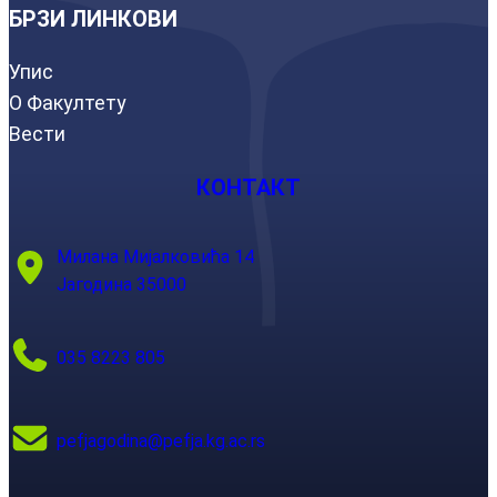
БРЗИ ЛИНКОВИ
Упис
О Факултету
Вести
КОНТАКТ
Милана Мијалковића 14
Јагодина 35000
035 8223 805
pefjagodina@pefja.kg.ac.rs