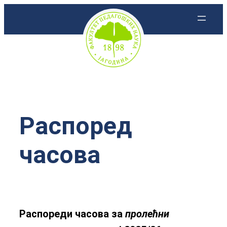
Скочи
на
садржај
Распоред
часова
Распореди часова за
пролећни