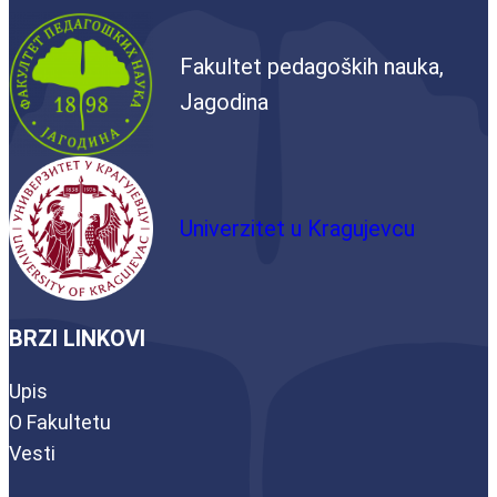
Fakultet pedagoških nauka,
Jagodina
Univerzitet u Kragujevcu
BRZI LINKOVI
Upis
O Fakultetu
Vesti