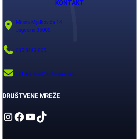
KONTAKT
Milana Mijalkovića 14
Jagodina 35000
035 8223 805
pefjagodina@pefja.kg.ac.rs
DRUŠTVENE MREŽE
Instagram
Facebook
YouTube
TikTok