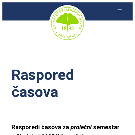
Skoči
na
sadržaj
Raspored
časova
Rasporedi časova za
prolećni
semestar