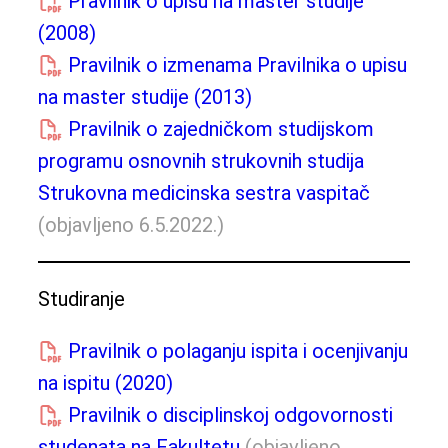
Pravilnik o upisu na master studije
(2008)
Pravilnik o izmenama Pravilnika o upisu
na master studije (2013)
Pravilnik o zajedničkom studijskom
programu osnovnih strukovnih studija
Strukovna medicinska sestra vaspitač
(objavljeno 6.5.2022.)
Studiranje
Pravilnik o polaganju ispita i ocenjivanju
na ispitu (2020)
Pravilnik o disciplinskoj odgovornosti
studenata na Fakultetu
(objavljeno