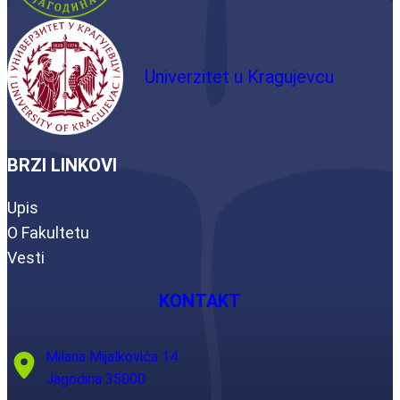
Univerzitet u Kragujevcu
BRZI LINKOVI
Upis
O Fakultetu
Vesti
KONTAKT
Milana Mijalkovića 14
Jagodina 35000