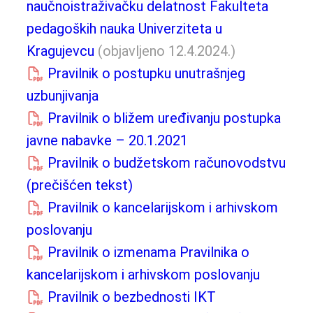
naučnoistraživačku delatnost Fakulteta
pedagoških nauka Univerziteta u
Kragujevcu
(objavljeno 12.4.2024.)
Pravilnik o postupku unutrašnjeg
uzbunjivanja
Pravilnik o bližem uređivanju postupka
javne nabavke – 20.1.2021
Pravilnik o budžetskom računovodstvu
(prečišćen tekst)
Pravilnik o kancelarijskom i arhivskom
poslovanju
Pravilnik o izmenama Pravilnika o
kancelarijskom i arhivskom poslovanju
Pravilnik o bezbednosti IKT