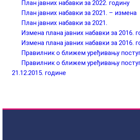
План јавних набавки за 2022. годину
План јавних набавки за 2021. – измена
План јавних набавки за 2021.
Измена плана јавних набавки за 2016. г
Измена плана јавних набавки за 2016. г
Правилник о ближем уређивању поступк
Правилник о ближем уређивању поступк
21.12.2015. године