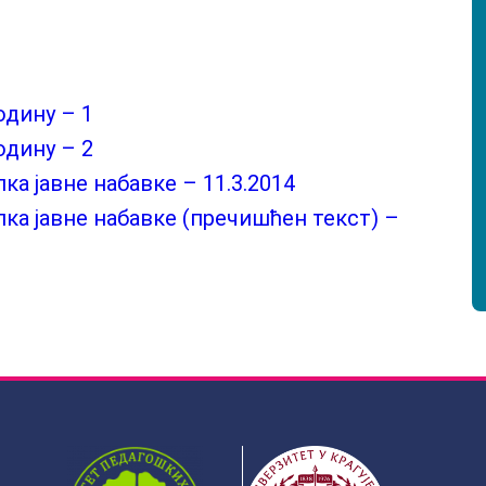
одину – 1
одину – 2
а јавне набавке – 11.3.2014
а јавне набавке (пречишћен текст) –