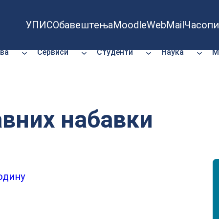
УПИС
Обавештења
Moodle
WebMail
Часопи
ва
Сервиси
Студенти
Наука
М
авних набавки
годину