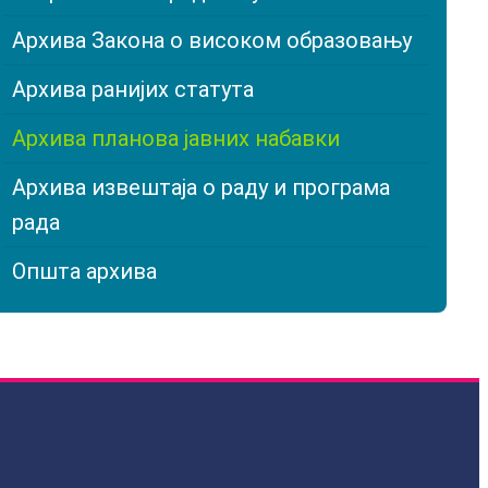
Архива Закона о високом образовању
Архива ранијих статута
Архива планова јавних набавки
Архива извештаја о раду и прoграма
рада
Општа архива