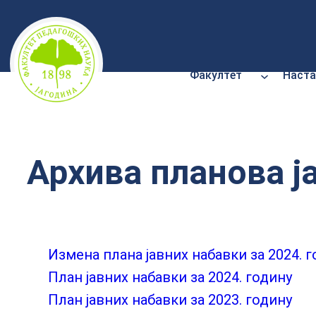
Скочи
на
садржај
Факултет
Наста
Архива планова ј
Измена плана јавних набавки за 2024. 
План јавних набавки за 2024. годину
План јавних набавки за 2023. годину