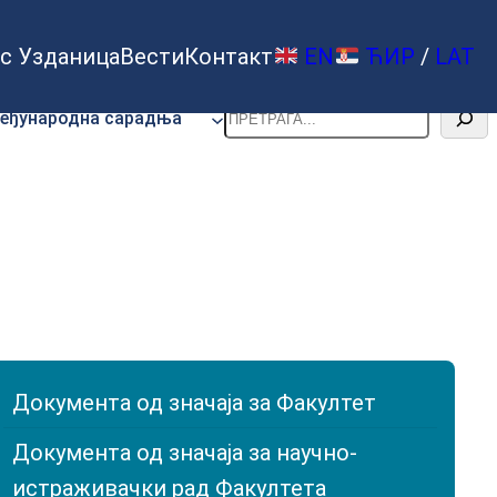
с Узданица
Вести
Контакт
EN
ЋИР
/
LAT
Претрага
еђународна сарадња
Документа од значаја за Факултет
Документа од значаја за научно-
истраживачки рад Факултета