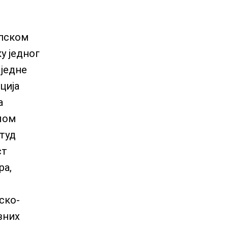
рпском
у једног
 једне
ција
а
лом
туд
ст
ра,
ско-
вних