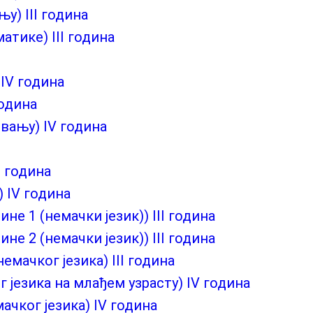
у) III година
тике) III година
IV година
година
овању) IV година
I година
 IV година
не 1 (немачки језик)) III година
не 2 (немачки језик)) III година
емачког језика) III година
 језика на млађем узрасту) IV година
чког језика) IV година