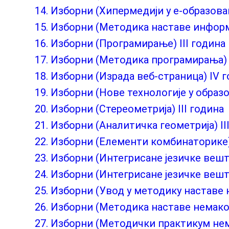
14. Изборни (Хипермедији у е-образовањ
15. Изборни (Методика наставе информа
16. Изборни (Програмирање) III година
17. Изборни (Методика програмирања) 
18. Изборни (Израда веб-страница) IV 
19. Изборни (Нове технологије у образ
20. Изборни (Стереометрија) III година
21. Изборни (Аналитичка геометрија) II
22. Изборни (Елементи комбинаторике)
23. Изборни (Интегрисане језичке вешти
24. Изборни (Интегрисане језичке вешти
25. Изборни (Увод у методику наставе н
26. Изборни (Методика наставе немаког
27. Изборни (Методички практикум нема