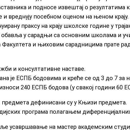
тавника и подносе извештај о резултатима к
 и вреднују посебном оценом на њеном крају.
уирану праксу на крају школске године у траја
 обавља у сарадњи са основним школама и у
а Факултета и њиховим сарадницима прате ра
ежби и консултативне наставе.
на је ЕСПБ бодовима и креће се од 3 до 7 за 
 износи 240 ЕСПБ бодова (у свакој години 60 Е
х предмета дефинисани су у Књизи предмета.
удијских програма полагањем диференцијалних
ље усавршавање на мастер академским студи