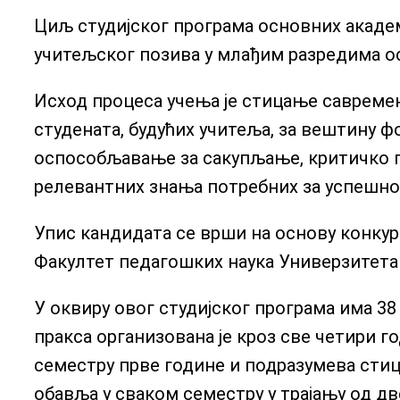
Циљ студијског програма основних академ
учитељског позива у млађим разредима о
Исход процеса учења је стицање савремен
студената, будућих учитеља, за вештину 
оспособљавање за сакупљање, критичко п
релевантних знања потребних за успешно
Упис кандидата се врши на основу конкурс
Факултет педагошких наука Универзитета у
У оквиру овог студијског програма има 3
пракса организована је кроз све четири г
семестру прве године и подразумева стиц
обавља у сваком семестру у трајању од д