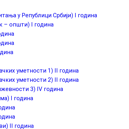
тања у Републици Србији) I година
к – општи) I година
одина
одина
одина
чких уметности 1) II година
чких уметности 2) II година
ижевности 3) IV година
ма) I година
одина
година
и) II година