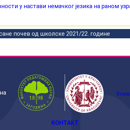
ности у настави немачког језика на раном узра
сане почев од школске 2021/22. године
ина
Унив
КОНТАКТ