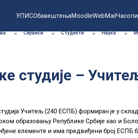
УПИС
Обавештења
Moodle
WebMail
Часопи
ва
Сервиси
Студенти
Наука
М
е студије – Учите
тудија Учитељ (240 ЕСПБ) формиран је у склад
ком образовању Републике Србије као и Бо
иђене елементе и има предвиђени број ЕСПБ б