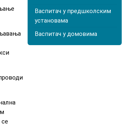
вљање
Васпитач у предшколским
установама
бљавања
Васпитач у домовима
кси
спроводи
онална
ом
 се