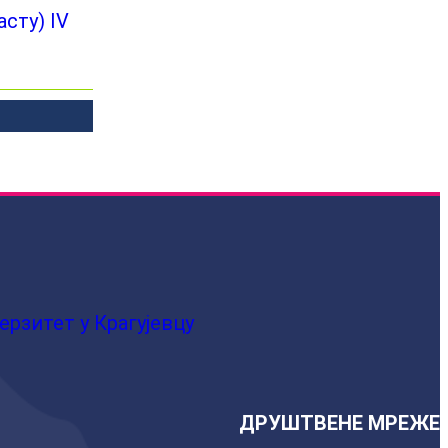
сту) IV
ерзитет у Крагујевцу
ДРУШТВЕНЕ МРЕЖЕ