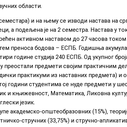
аучних области.
 семестара) и на њему се изводи настава на с
ци, а подељена је на 2 семестра. Настава у ток
ерећен активном наставом до 27 часова током
тем преноса бодова – ЕСПБ. Годишња акумула
тири године студија 240 ЕСПБ. Од укупног број
 су преостали предмети својим практичним де
одички практикуми из наставних предмета) и о
тој години студентима се нуде предмети у ше
зик и књижевност, Математика, Ликовна култу
лески језик.
упе академско-општеобразовних (15%), теориј
тничко-стручних (33,75%) и стручно-апликати