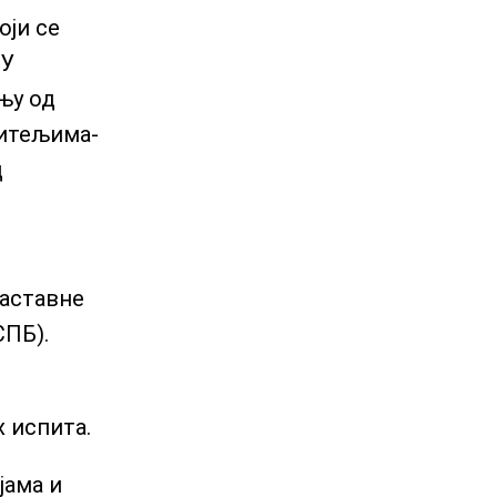
оји се
 У
њу од
читељима-
д
наставне
СПБ).
 испита.
јама и