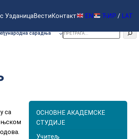
с Узданица
Вести
Контакт
EN
ЋИР
/
LAT
Претрага
еђународна сарадња
љ
у са
ОСНОВНЕ АКАДЕМСКЕ
лоњском
СТУДИЈЕ
одова.
Учитељ