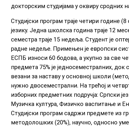
докторским студијама у оквиру сродних н
Студијски програм траје четири године (8
језику. Једна школска година траје 12 месе
семестра траје 15 недеља. Студент је опт
радне недеље. Примењен је европски сис
ЕСПБ износи 60 бодова, а укупно за све че
предмета 75% је једносеместралних, док
везани за наставу у основној школи (мет
нужно двосеместрални. На трећој и четвр
изборних предметних подручја: Српски је
Музичка култура, Физичко васпитање и Енг
Студијски програм садржи предмете из гр
методолошких (20%), научно, односно уме