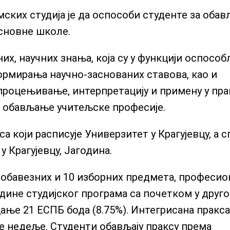
ских студија је да оспособи студенте за оба
сновне школе.
их, научних знања, која су у функцији оспосо
формирања научно-заснованих ставова, као и
роцењивање, интерпретацију и примену у пра
 обављање учитељске професије.
а који расписује Универзитет у Крагујевцу, а 
 Крагујевцу, Јагодина.
8 обавезних и 10 изборних предмета, професи
одине студијског програма са почетком у друг
ање 21 ЕСПБ бода (8.75%). Интегрисана пракса
ве недеље. Студенти обављају праксу према