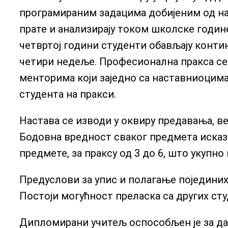
програмираним задацима добијеним од нас
прате и анализирају током школске године
четвртој години студенти обављају контин
четири недеље. Професионална пракса се
менторима који заједно са наставниоцим
студента на пракси.
Настава се изводи у оквиру предавања, в
Бодовна вредност сваког предмета исказа
предмете, за праксу од 3 до 6, што укупно
Предуслови за упис и полагање поједини
Постоји могућност преласка са других ст
Дипломирани учитељ оспособљен је за да