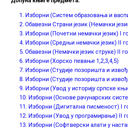
Допуна књиге предмета:
1. Изборни (Систем образовања и васпи
2. Обавезни Страни језик (Немачки јези
3. Изборни (Почетни немачки језик) I г
4. Изборни (Средњи немачки језик) II г
5. Обавезни (Немачки језик струке) II г
6. Изборни (Хорско певање 1,2,3,4,5)
7. Изборни (Студије позоришта и извођа
8. Изборни (Студије позоришта и извођа
9. Изборни (Увод у историју српске књ
10. Изборни (Основе рачунарских систе
11. Изборни (Дигитална писменост) I г
12. Изборни (Увод у програмирање) II 
13. Изборни (Софтверски алати у настав