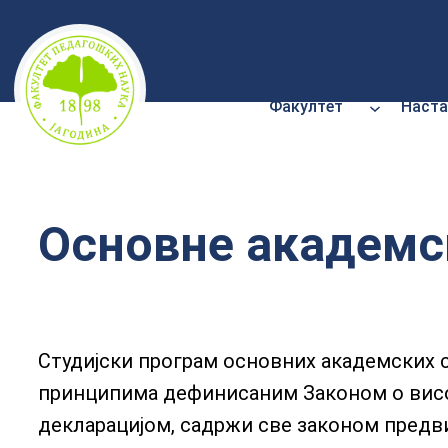
Скочи
на
садржај
Факултет
Наста
Основне академск
Студијски програм основних академских с
принципима дефинисаним Законом о висо
декларацијом, садржи све законом предв