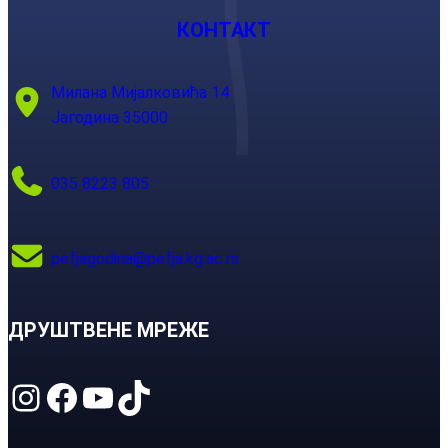
КОНТАКТ
Милана Мијалковића 14
Јагодина 35000
035 8223 805
pefjagodina@pefja.kg.ac.rs
ДРУШТВЕНЕ МРЕЖЕ
Instagram
Facebook
YouTube
TikTok