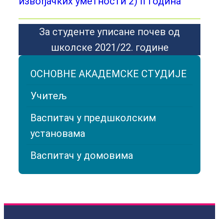
извођачких уметности 2) II година
За студенте уписане почев од
школске 2021/22. године
ОСНОВНЕ АКАДЕМСКЕ СТУДИЈЕ
Учитељ
Васпитач у предшколским
установама
Васпитач у домовима