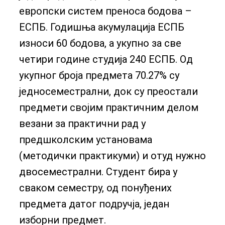
европски систем преноса бодова –
ЕСПБ. Годишња акумулација ЕСПБ
износи 60 бодова, а укупно за све
четири године студија 240 ЕСПБ. Од
укупног броја предмета 70.27% су
једносеместрални, док су преостали
предмети својим практичним делом
везани за практични рад у
предшколским установама
(методички практикуми) и отуд нужно
двосеместрални. Студент бира у
сваком семестру, од понуђених
предмета датог подручја, један
изборни предмет.