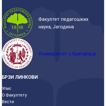
Факултет педагошких
наука, Јагодина
Универзитет у Крагујевцу
БРЗИ ЛИНКОВИ
Упис
О Факултету
Вести