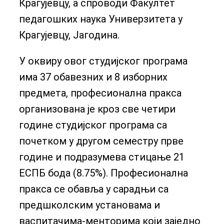
Крагујевцу, а спроводи Факултет
педагошких наука Универзитета у
Крагујевцу, Јагодина.
У оквиру овог студијског програма
има 37 обавезних и 8 изборних
предмета, професионална пракса
организована је кроз све четири
године студијског програма са
почетком у другом семестру прве
године и подразумева стицање 21
ЕСПБ бода (8.75%). Професионална
пракса се обавља у сарадњи са
предшколским установама и
васпитачима-менторима који заједно