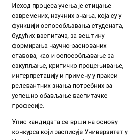
Исход процеса учења је стицање
савремених, научних знања, која су у
функцији оспособљавања студената,
будућих васпитача, за вештину
формирања научно-заснованих
ставова, као и оспособљавање за
сакупљање, критичко процењивање,
интерпретацију и примену у пракси
релевантних знања потребних за
успешно обављање васпитачке
професије.
Упис кандидата се врши на основу
конкурса који расписује Универзитет у