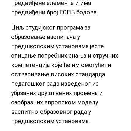
предвиђене елементе и има
предвиђени број ЕСПБ бодова.
Циљ студијског програма за
образовање васпитача у
предшколским установама јесте
стицање потребних знања и стручних
компетенција које ће им омогућити
остваривање високих стандарда
педагошког рада изведеног из
убрзаних друштвених промена и
саобразних европском моделу
васпитно-образовног рада у
предшколским установама.