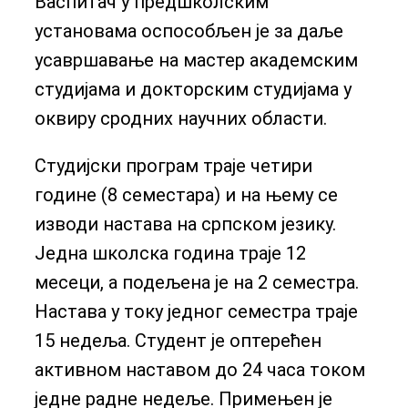
Васпитач у предшколским
установама оспособљен је за даље
усавршавање на мастер академским
студијама и докторским студијама у
оквиру сродних научних области.
Студијски програм траје четири
године (8 семестара) и на њему се
изводи настава на српском језику.
Једна школска година траје 12
месеци, а подељена је на 2 семестра.
Настава у току једног семестра траје
15 недеља. Студент је оптерећен
активном наставом до 24 часа током
једне радне недеље. Примењен је