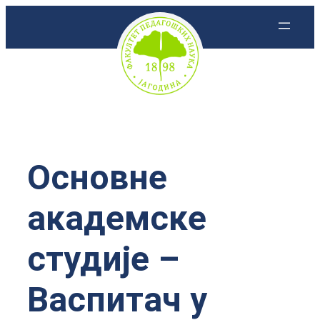
Скочи
на
садржај
Основне
академске
студије –
Васпитач у