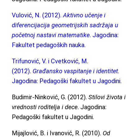
Vulović, N. (2012).
Aktivno učenje i
diferencijacija geometrijskih sadržaja u
početnoj nastavi matematike
. Jagodina:
Fakultet pedagoških nauka.
Trifunović, V. i Cvetković, M.
(2012).
Građansko vaspitanje i identitet
.
Jagodina: Pedagoški fakultet u Jagodini.
Budimir-Ninković, G. (2012).
Stilovi života i
vrednosti roditelja i dece
. Jagodina:
Pedagoški fakultet u Jagodini.
Mijajlović, B. i Ivanović, R. (2010).
Od