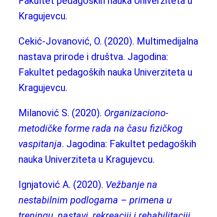
Fakultet pedagoških nauka Univerziteta u
Kragujevcu.
Cekić-Jovanović, O. (2020). Multimedijalna
nastava prirode i društva. Jagodina:
Fakultet pedagoških nauka Univerziteta u
Kragujevcu.
Milanović S. (2020).
Organizaciono-
metodičke forme rada na času fizičkog
vaspitanja
. Jagodina: Fakultet pedagoških
nauka Univerziteta u Kragujevcu.
Ignjatović A. (2020).
Vežbanje na
nestabilnim podlogama – primena u
treningu, nastavi,
rekreaciji i rehabilitaciji
.