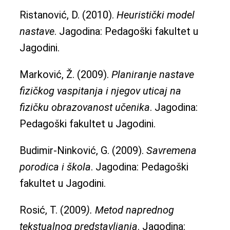
Ristanović, D. (2010).
Heuristički model
nastave
. Jagodina: Pedagoški fakultet u
Jagodini.
Marković, Ž. (2009).
Planiranje nastave
fizičkog vaspitanja i njegov uticaj na
fizičku obrazovanost učenika
. Jagodina:
Pedagoški fakultet u Jagodini.
Budimir-Ninković, G. (2009).
Savremena
porodica i škola
. Jagodina: Pedagoški
fakultet u Jagodini.
Rosić, T. (2009
). Metod naprednog
tekstualnog predstavljanja
. Jagodina: