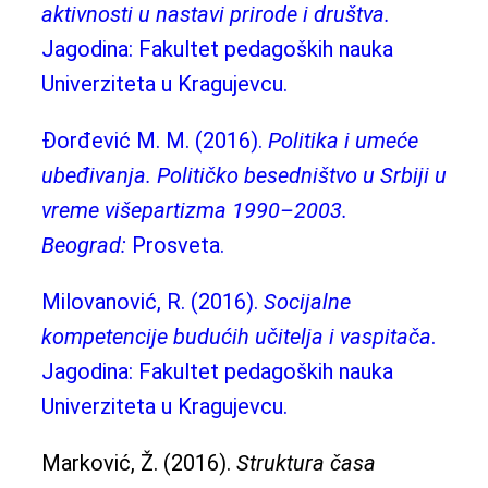
aktivnosti u nastavi prirode i društva.
Jagodina: Fakultet pedagoških nauka
Univerziteta u Kragujevcu.
Đorđević M. M. (2016).
Politika i umeće
ubeđivanja. Političko besedništvo u Srbiji u
vreme višepartizma 1990–2003.
Beograd:
Prosveta.
Milovanović, R. (2016).
Socijalne
kompetencije budućih učitelja i vaspitača
.
Jagodina: Fakultet pedagoških nauka
Univerziteta u Kragujevcu.
Marković, Ž. (2016).
Struktura časa