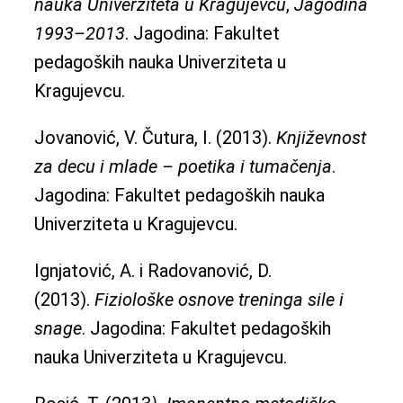
nauka Univerziteta u Kragujevcu
,
Jagodina
1993–2013
. Jagodina: Fakultet
pedagoških nauka Univerziteta u
Kragujevcu.
Jovanović, V. Čutura, I. (2013).
Književnost
za decu i mlade – poetika i tumačenja
.
Jagodina: Fakultet pedagoških nauka
Univerziteta u Kragujevcu.
Ignjatović, A. i Radovanović, D.
(2013).
Fiziološke osnove treninga sile i
snage
. Jagodina: Fakultet pedagoških
nauka Univerziteta u Kragujevcu.