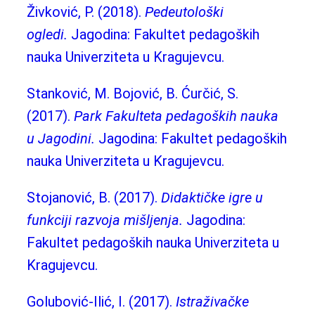
Živković, P. (2018).
Pedeutološki
ogledi.
Jagodina: Fakultet pedagoških
nauka Univerziteta u Kragujevcu.
Stanković, M. Bojović, B. Ćurčić, S.
(2017).
Park Fakulteta pedagoških nauka
u Jagodini.
Jagodina: Fakultet pedagoških
nauka Univerziteta u Kragujevcu.
Stojanović, B. (2017).
Didaktičke igre u
funkciji razvoja mišljenja.
Jagodina:
Fakultet pedagoških nauka Univerziteta u
Kragujevcu.
Golubović-Ilić, I. (2017).
Istraživačke