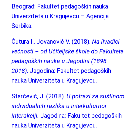
Beograd: Fakultet pedagoških nauka
Univerziteta u Kragujevcu – Agencija
Serbika.
Čutura I., Jovanović V. (2018).
Na livadici
večnosti – od Učiteljske škole do Fakulteta
pedagoških nauka u Jagodini (1898–
2018)
. Jagodina: Fakultet pedagoških
nauka Univerziteta u Kragujevcu.
Starčević, J. (2018).
U potrazi za suštinom
individualnih razlika u interkulturnoj
interakciji.
Jagodina: Fakultet pedagoških
nauka Univerziteta u Kragujevcu.