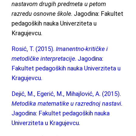
nastavom drugih predmeta u petom
razredu osnovne škole
. Jagodina: Fakultet
pedagoških nauka Univerziteta u
Kragujevcu.
Rosić, T. (2015).
Imanentno-kritičke i
metodičke interpretacije
. Jagodina:
Fakultet pedagoških nauka Univerziteta u
Kragujevcu.
Dejić, M., Egerić, M., Mihajlović, A. (2015).
Metodika matematike u razrednoj nastavi.
Jagodina: Fakultet pedagoških nauka
Univerziteta u Kragujevcu.