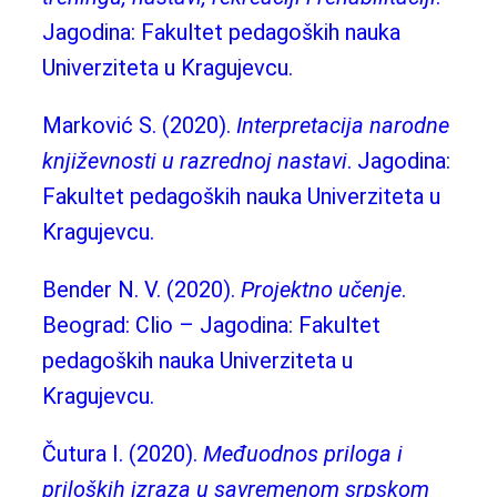
Jagodina: Fakultet pedagoških nauka
Univerziteta u Kragujevcu.
Marković S. (2020).
Interpretacija narodne
književnosti u razrednoj nastavi
. Jagodina:
Fakultet pedagoških nauka Univerziteta u
Kragujevcu.
Bender N. V. (2020).
P
rojektno
učenje
.
Beograd: Clio – Jagodina: Fakultet
pedagoških nauka Univerziteta u
Kragujevcu.
Čutura I. (2020).
Međuodnos priloga i
priloških izraza u savremenom srpskom