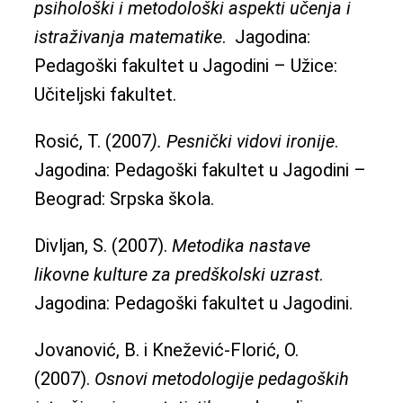
psihološki i metodološki aspekti učenja i
istraživanja matematike
. Jagodina:
Pedagoški fakultet u Jagodini – Užice:
Učiteljski fakultet.
Rosić, T. (2007
). Pesnički vidovi ironije
.
Jagodina: Pedagoški fakultet u Jagodini –
Beograd: Srpska škola.
Divljan, S. (2007).
Metodika nastave
likovne kulture za predškolski uzrast
.
Jagodina: Pedagoški fakultet u Jagodini.
Jovanović, B. i Knežević-Florić, O.
(2007).
Osnovi metodologije pedagoških