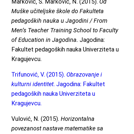
Marković, S. Marković, N. (2015).
Od
Muške učiteljske škole do Fakulteta
pedagoških nauka u Jagodini / From
Men’s Teacher Training School to Faculty
of Education in Jagodina.
Jagodina:
Fakultet pedagoških nauka Univerziteta u
Kragujevcu.
Trifunović, V. (2015).
Obrazovanje i
kulturni identitet
. Jagodina: Fakultet
pedagoških nauka Univerziteta u
Kragujevcu.
Vulović, N. (2015).
Horizontalna
povezanost nastave matematike sa