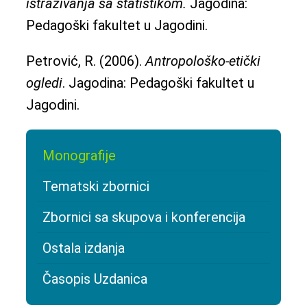
istraživanja sa statistikom.
Jagodina:
Pedagoški fakultet u Jagodini.
Petrović, R. (2006).
Antropološko-etički
ogledi
. Jagodina: Pedagoški fakultet u
Jagodini.
Monografije
Tematski zbornici
Zbornici sa skupova i konferencija
Ostala izdanja
Časopis Uzdanica