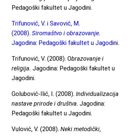
Pedagoški fakultet u Jagodini.
Trifunović, V. i Savović, M.
(2008).
Siromaštvo i obrazovanje.
Jagodina: Pedagoški fakultet u Jagodini.
Trifunović, V. (2008). O
brazovanje i
religija.
Jagodina: Pedagoški fakultet u
Jagodini.
Golubović-Ilić, I. (2008).
Individualizacija
nastave prirode i društva
. Jagodina:
Pedagoški fakultet u Jagodini.
Vulović, V. (2008).
Neki metodički
,