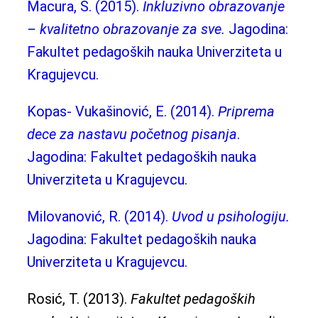
Macura, S. (2015).
Inkluzivno obrazovanje
– kvalitetno obrazovanje za sve.
Jagodina:
Fakultet pedagoških nauka Univerziteta u
Kragujevcu.
Kopas- Vukašinović, E. (2014).
Priprema
dece za nastavu početnog pisanja
.
Jagodina: Fakultet pedagoških nauka
Univerziteta u Kragujevcu.
Milovanović, R. (2014).
Uvod u psihologiju.
Jagodina: Fakultet pedagoških nauka
Univerziteta u Kragujevcu.
Rosić, T. (2013).
Fakultet pedagoških