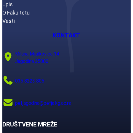
Upis
O Fakultetu
Vesti
KONTAKT
Milana Mijalkovića 14
Jagodina 35000
035 8223 805
pefjagodina@pefja.kg.ac.rs
DRUŠTVENE MREŽE