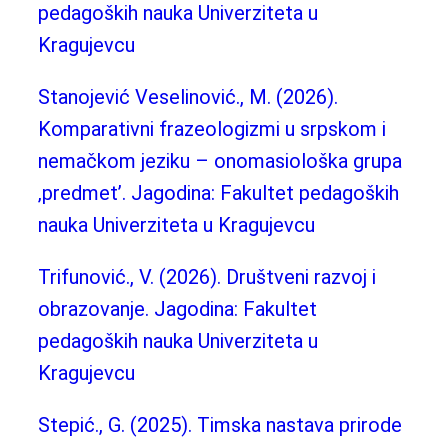
pedagoških nauka Univerziteta u
Kragujevcu
Stanojević Veselinović., M. (2026).
Komparativni frazeologizmi u srpskom i
nemačkom jeziku – onomasiološka grupa
‚predmet’. Jagodina: Fakultet pedagoških
nauka Univerziteta u Kragujevcu
Trifunović., V. (2026). Društveni razvoj i
obrazovanje. Jagodina: Fakultet
pedagoških nauka Univerziteta u
Kragujevcu
Stepić., G. (2025). Timska nastava prirode