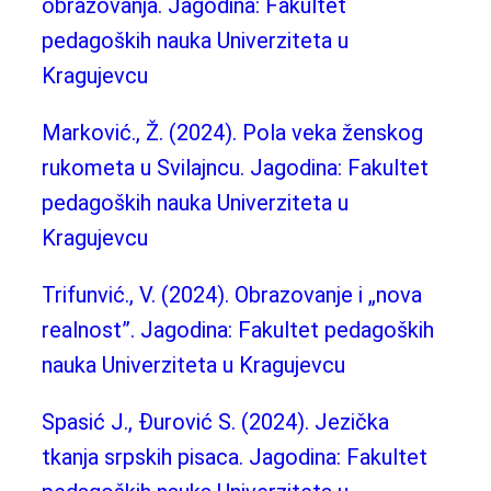
obrazovanja. Jagodina: Fakultet
pedagoških nauka Univerziteta u
Kragujevcu
Marković., Ž. (2024). Pola veka ženskog
rukometa u Svilajncu. Jagodina: Fakultet
pedagoških nauka Univerziteta u
Kragujevcu
Trifunvić., V. (2024). Obrazovanje i „nova
realnost”. Jagodina: Fakultet pedagoških
nauka Univerziteta u Kragujevcu
Spasić J., Đurović S. (2024). Jezička
tkanja srpskih pisaca. Jagodina: Fakultet