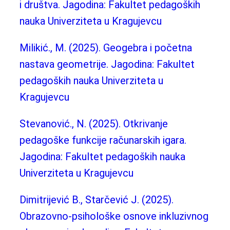
i društva. Jagodina: Fakultet pedagoških
nauka Univerziteta u Kragujevcu
Milikić., M. (2025). Geogebra i početna
nastava geometrije. Jagodina: Fakultet
pedagoških nauka Univerziteta u
Kragujevcu
Stevanović., N. (2025). Otkrivanje
pedagoške funkcije računarskih igara.
Jagodina: Fakultet pedagoških nauka
Univerziteta u Kragujevcu
Dimitrijević B., Starčević J. (2025).
Obrazovno-psihološke osnove inkluzivnog