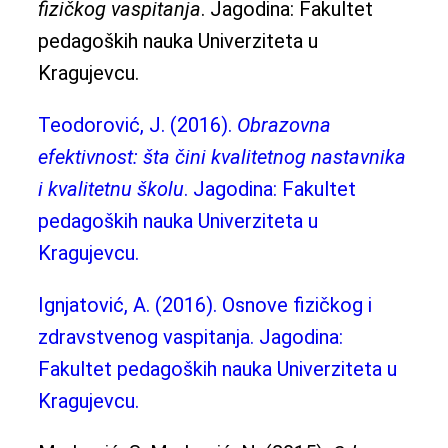
fizičkog vaspitanja
. Jagodina: Fakultet
pedagoških nauka Univerziteta u
Kragujevcu.
Teodorović, J. (2016).
Obrazovna
efektivnost: šta čini kvalitetnog nastavnika
i kvalitetnu školu
. Jagodina: Fakultet
pedagoških nauka Univerziteta u
Kragujevcu.
Ignjatović, A. (2016). Osnove fizičkog i
zdravstvenog vaspitanja. Jagodina:
Fakultet pedagoških nauka Univerziteta u
Kragujevcu.