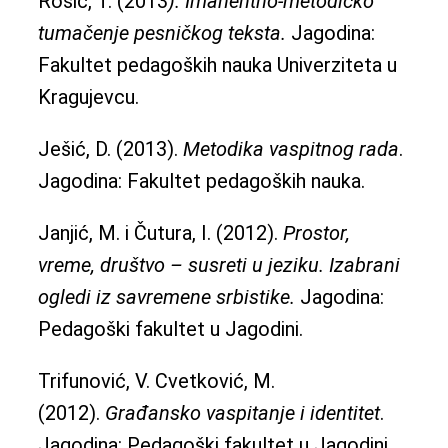
Rosić, T. (2013
). Imanentno-metodičko
tumačenje pesničkog teksta.
Jagodina:
Fakultet pedagoških nauka Univerziteta u
Kragujevcu.
Ješić, D. (2013).
Metodika vaspitnog rada
.
Jagodina: Fakultet pedagoških nauka.
Janjić, M. i Čutura, I. (2012).
Prostor,
vreme, društvo – susreti u jeziku. Izabrani
ogledi iz savremene srbistike.
Jagodina:
Pedagoški fakultet u Jagodini.
Trifunović, V. Cvetković, M.
(2012).
Građansko vaspitanje i identitet
.
Jagodina: Pedagoški fakultet u Jagodini.