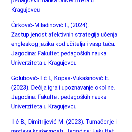
pedagoških nauka Univerziteta u
Kragujevcu
Ćirković-Miladinović I., (2024).
Zastupljenost afektivnih strategija učenja
engleskog jezika kod učitelja i vaspitača.
Jagodina: Fakultet pedagoških nauka
Univerziteta u Kragujevcu
Golubović-Ilić I., Kopas-Vukašinović E.
(2023). Dečija igra i upoznavanje okoline.
Jagodina: Fakultet pedagoških nauka
Univerziteta u Kragujevcu
Ilić B., Dimitrijević M. (2023). Tumačenje i
nastava književnosti
.
Jagodina: Fakultet