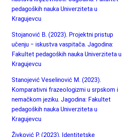
pedagoških nauka Univerziteta u
Kragujevcu
Stojanović B. (2023). Projektni pristup
učenju ‒ iskustva vaspitača. Jagodina:
Fakultet pedagoških nauka Univerziteta u
Kragujevcu
Stanojević Veselinović M. (2023).
Komparativni frazeologizmi u srpskom i
nemačkom jeziku. Jagodina: Fakultet
pedagoških nauka Univerziteta u
Kragujevcu
Živković P. (2023). Identitetske