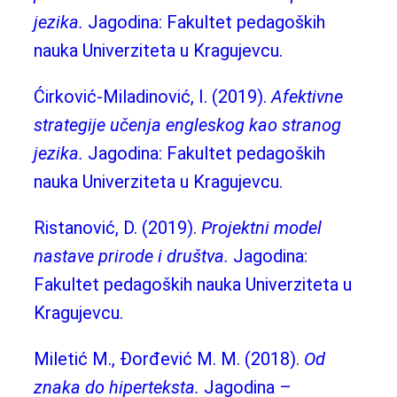
jezika.
Jagodina: Fakultet pedagoških
nauka Univerziteta u Kragujevcu.
Ćirković-Miladinović, I. (2019).
Afektivne
strategije učenja engleskog kao stranog
jezika.
Jagodina: Fakultet pedagoških
nauka Univerziteta u Kragujevcu.
Ristanović, D. (2019).
Projektni model
nastave prirode i društva.
Jagodina:
Fakultet pedagoških nauka Univerziteta u
Kragujevcu.
Miletić M., Đorđević M. M. (2018).
Od
znaka do hiperteksta.
Jagodina –