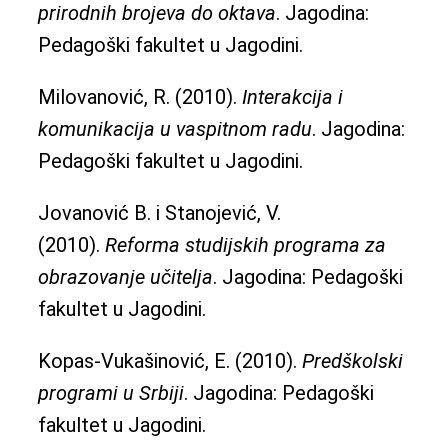
prirodnih brojeva do oktava
. Jagodina:
Pedagoški fakultet u Jagodini.
Milovanović, R. (2010).
Interakcija i
komunikacija u vaspitnom radu
. Jagodina:
Pedagoški fakultet u Jagodini.
Jovanović B. i Stanojević, V.
(2010).
Reforma studijskih programa za
obrazovanje učitelja
. Jagodina: Pedagoški
fakultet u Jagodini.
Kopas-Vukašinović, E. (2010).
Predškolski
programi u Srbiji
. Jagodina: Pedagoški
fakultet u Jagodini.