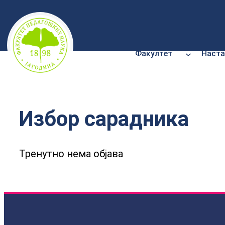
Скочи
на
садржај
Факултет
Наста
Избор сарадника
Тренутно нема објава