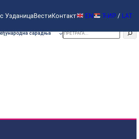
с Узданица
Вести
Контакт
EN
ЋИР
/
LAT
Претрага
еђународна сарадња