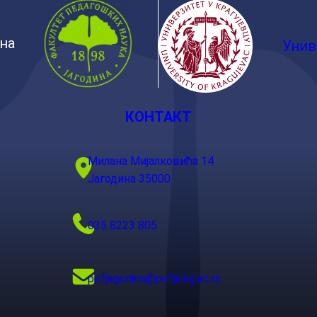
ина
Унив
КОНТАКТ
Милана Мијалковића 14
Јагодина 35000
035 8223 805
pefjagodina@pefja.kg.ac.rs