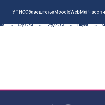
УПИС
Обавештења
Moodle
WebMail
Часопи
ва
Сервиси
Студенти
Наука
М