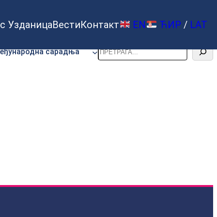
с Узданица
Вести
Контакт
EN
ЋИР
/
LAT
Претрага
еђународна сарадња