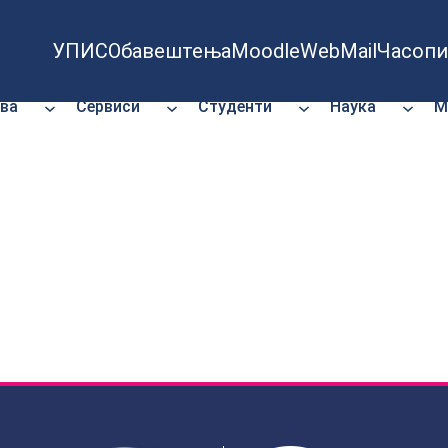
УПИС
Обавештења
Moodle
WebMail
Часопи
ва
Сервиси
Студенти
Наука
М