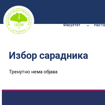
Скочи
на
садржај
Факултет
Наста
Избор сарадника
Тренутно нема објава