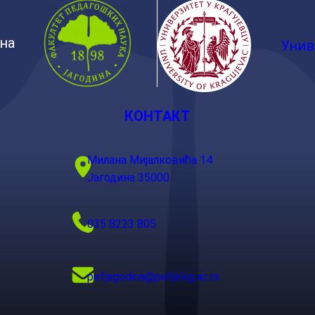
ина
Унив
КОНТАКТ
Милана Мијалковића 14
Јагодина 35000
035 8223 805
pefjagodina@pefja.kg.ac.rs