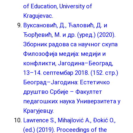
of Education, University of
Kragujevac.
Вуксановић, Д., Ћаловић, Д. и
Ђорђевић, М. и др. (уред.) (2020).
Зборник радова са научног скупа
Филозофија медија: медији и
конфликти, Јагодина–Београд,
13–14. септембар 2018. (152. стр.)
Београд–Јагодина: Естетичко
друштво Србије – Факултет
педагошких наука Универзитета у
Крагујевцу.
Lawrence S., Mihajlović A., Đokić O.,
(ed.) (2019). Proceedings of the