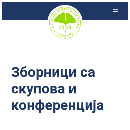
Скочи
на
садржај
Зборници са
скупова и
конференција