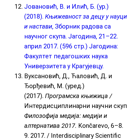
Јовановић, В. и Илић, Б. (ур.)
(2018).
Књижевност за децу у науци
и настави
, Зборник радова са
научног скупа. Јагодина, 21–22.
април 2017. (596 стр.) Јагодина:
Факултет педагошких наука
Универзитета у Крагујевцу.
Вуксановић, Д., Ћаловић, Д. и
Ђорђевић, М. (уред.)
(2017).
Програмска књижица /
Интердисциплинарни научни скуп
Филозофија медија: медији и
алтернатива 2017.
Končarevo, 6–8.
9. 2017. / Interdisciplinary Scientific