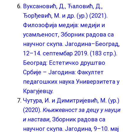
Вуксановић, Д., Ћаловић, Д.,
Ђорђевић, М. и др. (ур.) (2021).
Филозофија медија: медији и
усамљеност, Зборник радова са
научног скупа. Јагодина–Београд,
12–14. септембар 2019. (183 стр.).
Београд: Естетичко друштво
Србије – Јагодина: Факултет
педагошких наука Универзитета у
Крагујевцу.
Чутура, И. и Димитријевић, М. (ур.)
(2020).
Књижевност за децу у науци
и настави
, Зборник радова са
научног скупа. Јагодина, 9–10. мај