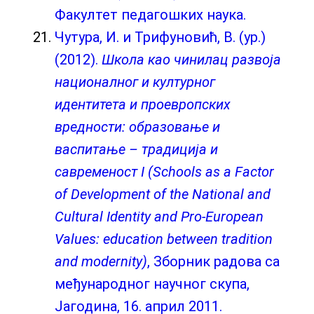
Факултет педагошких наука.
Чутура, И. и Трифуновић, В. (ур.)
(2012).
Школа као чинилац развоја
националног и културног
идентитета и проевропских
вредности: образовање и
васпитање – традиција и
савременост I (Schools as a Factor
of Development of the National and
Cultural Identity and Pro-European
Values: education between tradition
and modernity)
, Зборник радова са
међународног научног скупа,
Јагодина, 16. април 2011.