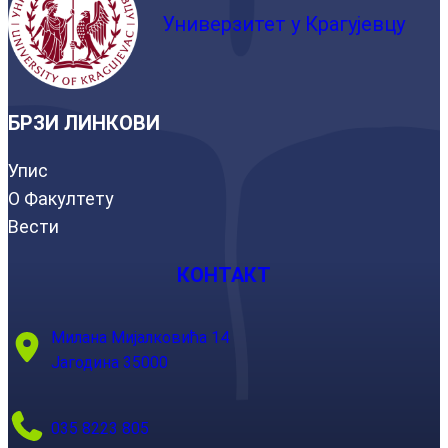
Универзитет у Крагујевцу
БРЗИ ЛИНКОВИ
Упис
О Факултету
Вести
КОНТАКТ
Милана Мијалковића 14
Јагодина 35000
035 8223 805