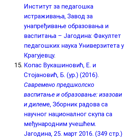
Институт за педагошка
истраживања, Завод за
унапређивање образовања и
васпитања – Јагодина: Факултет
педагошких наука Универзитета у
Крагујевцу
.
Копас Вукашиновић, Е. и
Стојановић, Б. (ур.) (2016).
Савремено предшколско
васпитање и образовање: изазови
и дилем
е, Зборник радова са
научног националног скупа са
међународним учешћем.
Јагодина, 25. март 2016. (349 стр.)