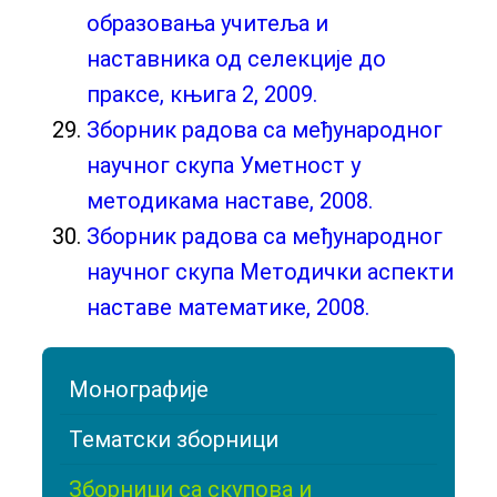
образовања учитеља и
наставника од селекције до
праксе, књига 2, 2009.
Зборник радова са међународног
научног скупа Уметност у
методикама наставе, 2008.
Зборник радова са међународног
научног скупа Методички аспекти
наставе математике, 2008.
Монографије
Тематски зборници
Зборници са скупова и