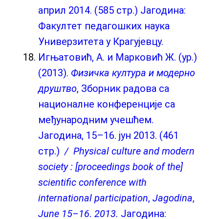
април 2014. (585 стр.) Јагодина:
Факултет педагошких наука
Универзитета у Крагујевцу.
Игњатовић, А. и Марковић Ж. (ур.)
(2013).
Физичка култура и модерно
друштво
, Зборник радова са
националне конференције са
међународним учешћем.
Јагодина, 15–16. јун 2013. (461
стр.)
/ Physical culture and modern
society : [proceedings book of the]
scientific conference with
international participation
,
Jagodina
,
Јune 15–16. 2013.
Јагодина: