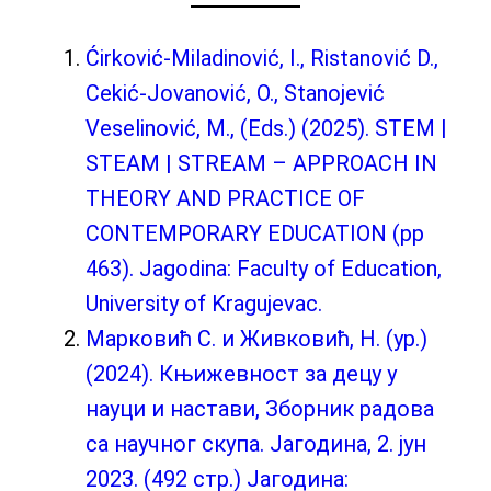
Ćirković-Miladinović, I., Ristanović D.,
Cekić-Jovanović, O., Stanojević
Veselinović, M., (Eds.) (2025). STEM |
STEAM | STREAM – APPROACH IN
THEORY AND PRACTICE OF
CONTEMPORARY EDUCATION (pp
463). Jagodina: Faculty of Education,
University of Kragujevac.
Марковић С. и Живковић, Н. (ур.)
(2024). Књижевност за децу у
науци и настави, Зборник радова
са научног скупа. Јагодина, 2. јун
2023. (492 стр.) Јагодина: