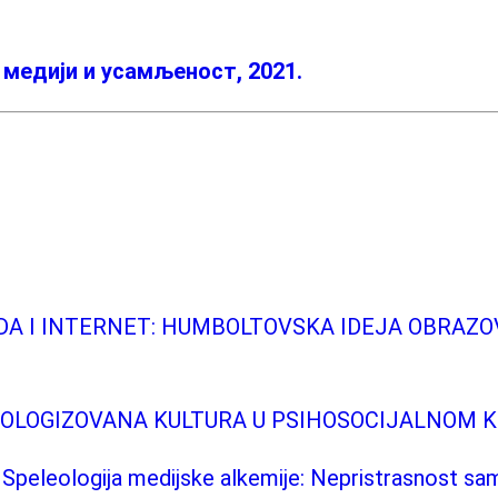
 медији и усамљеност, 2021.
BODA I INTERNET: HUMBOLTOVSKA IDEJA OBRA
HNOLOGIZOVANA KULTURA U PSIHOSOCIJALNOM 
eleologija medijske alkemije: Nepristrasnost s