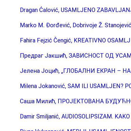
Dragan Ćalović, USAMLJENO ZABAVLJAN
Marko M. Đorđević, Dobrivoje Ž. Stanojev
Fahira Fejzić Čengić, KREATIVNO OSAM
Предраг Јакшић, ЗАВИСНОСТ ОД УС
Јелена Јоцић, „ГЛОБАЛНИ ЕКРАН –
Milena Jokanović, SAM ILI USAMLJEN?
Саша Милић, ПРОЈЕКТОВАНА БУДУЋ
Damir Smiljanić, AUDIOSOLIPSIZAM. KA