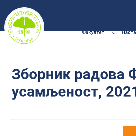
Скочи
на
садржај
Факултет
Наста
Зборник радова Ф
усамљеност, 202