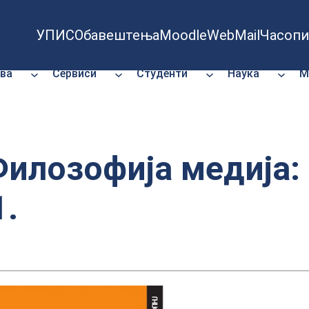
УПИС
Обавештења
Moodle
WebMail
Часопи
ва
Сервиси
Студенти
Наука
М
илозофија медија: 
1.