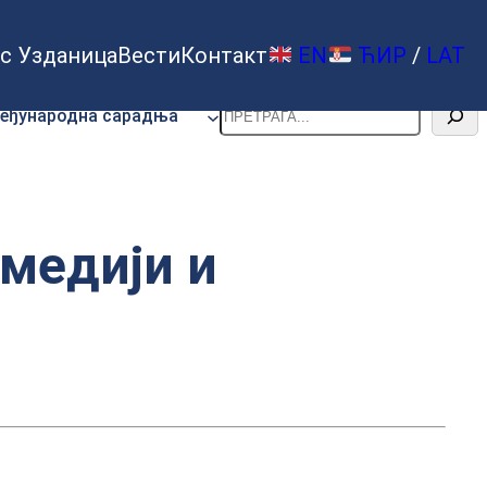
с Узданица
Вести
Контакт
EN
ЋИР
/
LAT
Претрага
еђународна сарадња
медији и