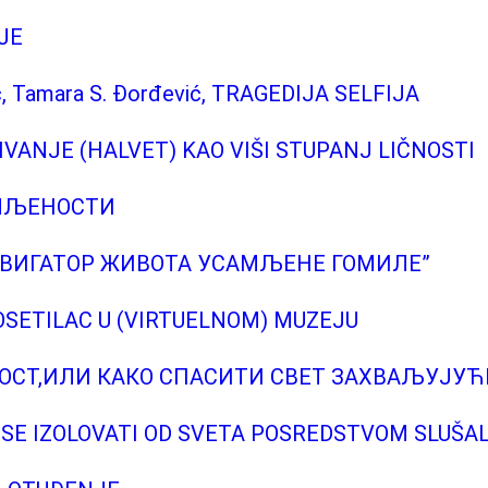
JE
ić, Tamara S. Đorđević, TRAGEDIJA SELFIJA
LJIVANJE (HALVET) KAO VIŠI STUPANJ LIČNOSTI
АМЉЕНОСТИ
 НАВИГАТОР ЖИВОТА УСАМЉЕНЕ ГОМИЛЕ”
 POSETILAC U (VIRTUELNOM) MUZEJU
НОСТ,ИЛИ КАКО СПАСИТИ СВЕТ ЗАХВАЉУЈУ
KO SE IZOLOVATI OD SVETA POSREDSTVOM SLUŠA