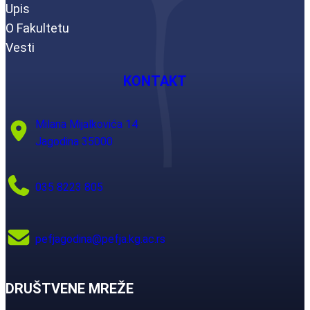
Upis
O Fakultetu
Vesti
KONTAKT
Milana Mijalkovića 14
Jagodina 35000
035 8223 805
pefjagodina@pefja.kg.ac.rs
DRUŠTVENE MREŽE