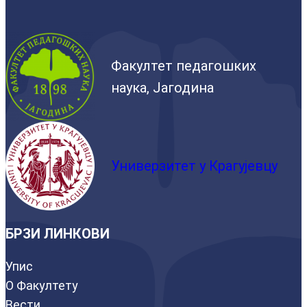
Факултет педагошких
наука, Јагодина
Универзитет у Крагујевцу
БРЗИ ЛИНКОВИ
Упис
О Факултету
Вести