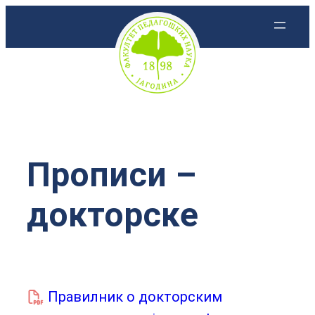
Скочи
на
садржај
Прописи –
докторске
Правилник о докторским