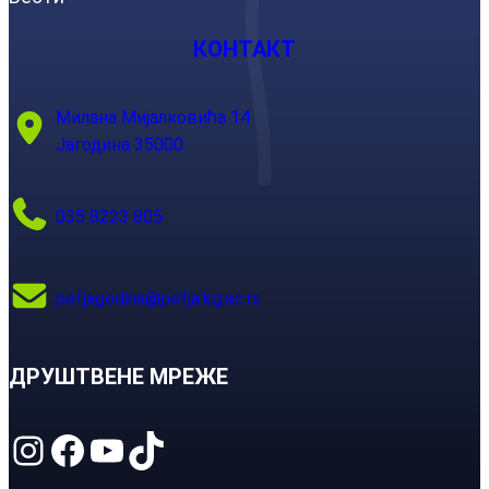
КОНТАКТ
Милана Мијалковића 14
Јагодина 35000
035 8223 805
pefjagodina@pefja.kg.ac.rs
ДРУШТВЕНЕ МРЕЖЕ
Instagram
Facebook
YouTube
TikTok