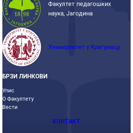
Факултет педагошких
наука, Јагодина
Универзитет у Крагујевцу
БРЗИ ЛИНКОВИ
Упис
О Факултету
Вести
КОНТАКТ