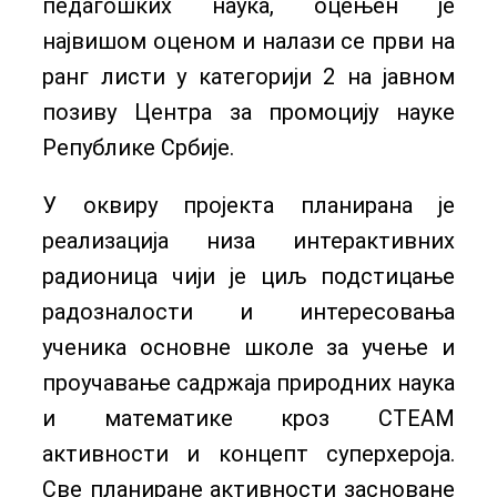
педагошких наука, оцењен је
највишом оценом и налази се први на
ранг листи у категорији 2 на јавном
позиву Центра за промоцију науке
Републике Србије.
У оквиру пројекта планирана је
реализација низа интерактивних
радионица чији је циљ подстицање
радозналости и интересовања
ученика основне школе за учење и
проучавање садржаја природних наука
и математике кроз СТЕАМ
активности и концепт суперхероја.
Све планиране активности засноване