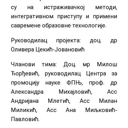
су на истраживачкој методи,
интегративном приступу и примени
савремене образовне технологије.
Руководилац пројекта: доц. др
Оливера Цекић-Јовановић
Чланови тима: Доц. мр Милош
Ђорђевић, руководилац Центра за
промоцију науке ФПЊ, проф. др
Александра Михајловић, Асс
Андријана Млетић, Асс Милан
Миликић, Асс Ана Миљковић-
Павловић.