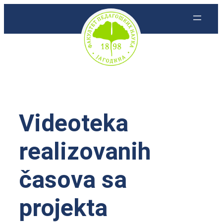
Skoči
na
sadržaj
Videoteka
realizovanih
časova sa
projekta