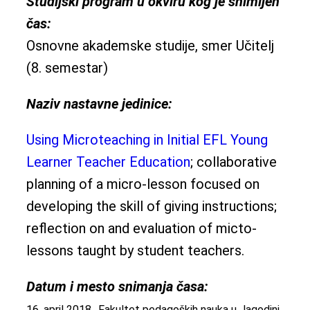
Studijski program u okviru kog je snimljen
čas:
Osnovne akademske studije, smer Učitelj
(8. semestar)
Naziv nastavne jedinice:
Using Microteaching in Initial EFL Young
Learner Teacher Education
; collaborative
planning of a micro-lesson focused on
developing the skill of giving instructions;
reflection on and evaluation of micto-
lessons taught by student teachers.
Datum i mesto snimanja časa:
16. april 2018., Fakultet pedagoških nauka u Jagodini