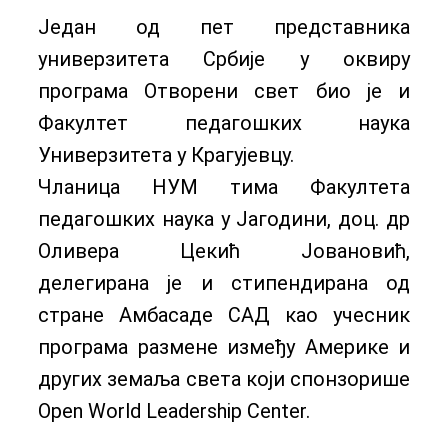
Један од пет представника
универзитета Србије у оквиру
програма Отворени свет био је и
Факултет педагошких наука
Универзитета у Крагујевцу.
Чланица НУМ тима Факултета
педагошких наука у Јагодини, доц. др
Оливера Цекић Јовановић,
делегирана је и стипендирана од
стране Амбасаде САД као учесник
програма размене између Америке и
других земаља света који спонзорише
Open World Leadership Center.