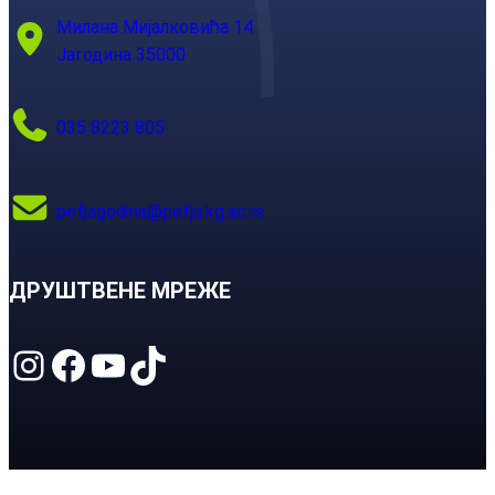
Милана Мијалковића 14
Јагодина 35000
035 8223 805
pefjagodina@pefja.kg.ac.rs
ДРУШТВЕНЕ МРЕЖЕ
Instagram
Facebook
YouTube
TikTok