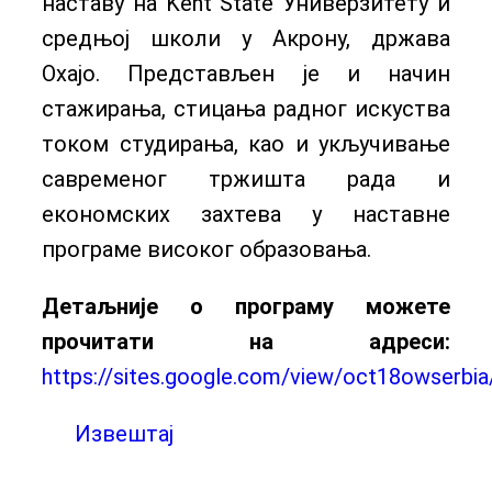
наставу на Kent State Универзитету и
средњој школи у Акрону, држава
Охајо. Представљен је и начин
стажирања, стицања радног искуства
током студирања, као и укључивање
савременог тржишта рада и
економских захтева у наставне
програме високог образовања.
Детаљније о програму можете
прочитати на адреси:
https://sites.google.com/view/oct18owserbi
Извештај