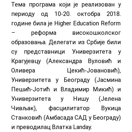
Тема програма који је реализован у
периоду од 10-20. октобра 2018.
године била је Higher Education Reform
– реформа високошколског
образовања. Делегати из Србије били
су представници Универзитета у
Крагујевцу (Александра Вуловић и
Оливера Цекић-Јовановић),
Универзитета у Београду (Јасмина
Пешић-Јотић и Владимир Микић) и
Универзитета у Нишу (Јелена
Чивљак), фасцилитатор Вукица
Станковић (Амбасада САД у Београду)
и преводилац Влатка Landay.