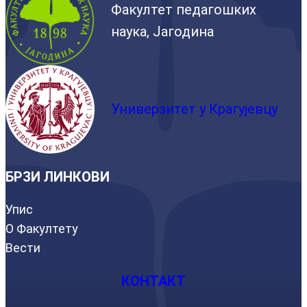
Факултет педагошких
наука, Јагодина
Универзитет у Крагујевцу
БРЗИ ЛИНКОВИ
Упис
О Факултету
Вести
КОНТАКТ