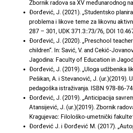
Zbornik radova sa XV međunarodnog 
Đorđević, J. (2021). „Studentsko planira
problema i likove teme za likovnu aktivn
287 – 301, UDK 371.3::73/76, DOI 10.4
Đorđević, J. (2020). „Preschool teacher
children“. In: Savić, V. and Cekić-Jovan
Jagodina: Faculty of Education in Jago
Đorđević, J. (2019). „Uloga udžbenika lik
Pešikan, A. i Stevanović, J. (ur.)(2019)
pedagoška istraživanja. ISBN 978-86-7
Đorđević, J. (2019). „Anticipacija savre
Atansijević, J. (ur.)(2019). Zbornik 
Kragujevac: Filološko-umetnički fakult
Đorđević J. i Đorđević M. (2017). „Autopo