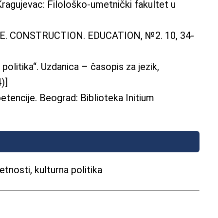
ujevac: Filološko-umetnički fakultet u
CTURE. CONSTRUCTION. EDUCATION, №2. 10, 34-
olitika“. Uzdanica – časopis za jezik,
)]
tencije. Beograd: Biblioteka Initium
tnosti, kulturna politika