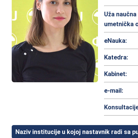
Uža naučna
umetnička o
eNauka:
Katedra:
Kabinet:
e-mail:
Konsultacije
Naziv institucije u kojoj nastavnik radi sa