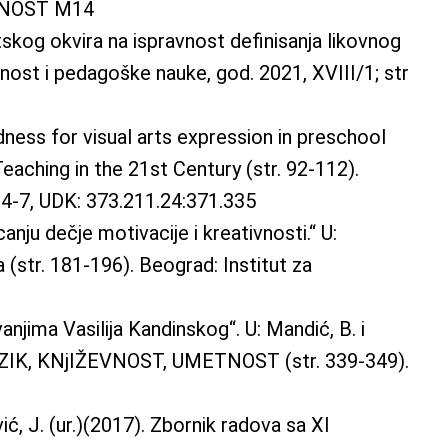
ETNOST M14
tskog okvira na ispravnost definisanja likovnog
tnost i pedagoške nauke, god. 2021, XVIII/1; str
dness for visual arts expression in preschool
eaching in the 21st Century (str. 92-112).
94-7, UDK: 373.211.24:371.335
nju dečje motivacije i kreativnosti.“ U:
(str. 181-196). Beograd: Institut za
njima Vasilija Kandinskog“. U: Mandić, B. i
 JEZIK, KNjIŽEVNOST, UMETNOST (str. 339-349).
ić, J. (ur.)(2017). Zbornik radova sa XI