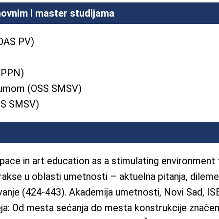
novnim i master studijama
(OAS PV)
S PPN)
tikumom (OSS SMSV)
OSS SMSV)
pace in art education as a stimulating environment f
kse u oblasti umetnosti – aktuelna pitanja, dileme
vanje (424-443). Akademija umetnosti, Novi Sad, 
: Od mesta sećanja do mesta konstrukcije značenja i i