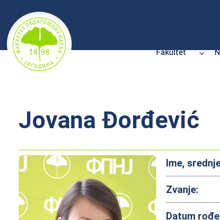
Skoči
na
sadržaj
Fakultet
N
Jovana Đorđević
Ime, srednje
Zvanje:
Datum rođe