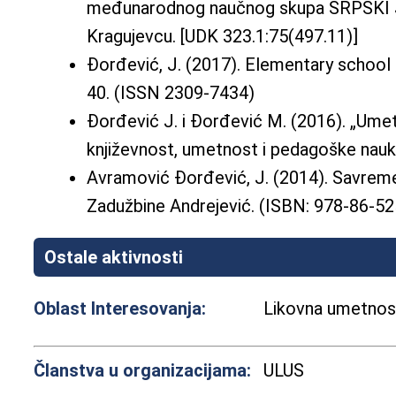
međunarodnog naučnog skupa SRPSKI JE
Kragujevcu. [UDK 323.1:75(497.11)]
Đorđević, J. (2017). Elementary schoo
40. (ISSN 2309-7434)
Đorđević J. i Đorđević M. (2016). „Umetn
književnost, umetnost i pedagoške nauke,
Avramović Đorđević, J. (2014). Savremen
Zadužbine Andrejević. (ISBN: 978-86-5
Ostale aktivnosti
Oblast Interesovanja:
Likovna umetnost,
Članstva u organizacijama:
ULUS