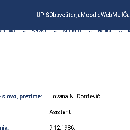
UPIS
Obaveštenja
Moodle
WebMail
Ča
astava
Servisi
Studenti
Nauka
 slovo, prezime:
Jovana N. Đorđević
Asistent
nja:
9.12.1986.