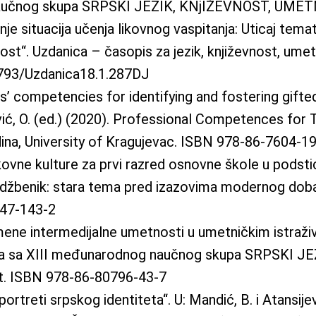
naučnog skupa SRPSKI JEZIK, KNjIŽEVNOST, UM
nje situacija učenja likovnog vaspitanja: Uticaj tema
ost“. Uzdanica – časopis za jezik, književnost, ume
6793/Uzdanica18.1.287DJ
s’ competencies for identifying and fostering gifte
ović, O. (ed.) (2020). Professional Competences for T
dina, University of Kragujevac. ISBN 978-86-7604-1
ovne kulture za prvi razred osnovne škole u podstica
. Udžbenik: stara tema pred izazovima modernog doba 
447-143-2
mene intermedijalne umetnosti u umetničkim istraživa
radova sa XIII međunarodnog naučnog skupa SRPSKI
et. ISBN 978-86-80796-43-7
rtreti srpskog identiteta“. U: Mandić, B. i Atansijev