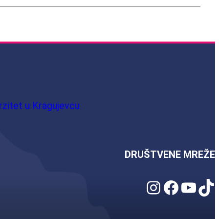
rzitet u Kragujevcu
DRUŠTVENE MREŽE
Instagram
Facebook
YouTube
TikTok