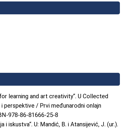
or learning and art creativity“. U Collected
 i perspektive / Prvi međunarodni onlajn
ISBN-978-86-81666-25-8
skustva“. U: Mandić, B. i Atansijević, J. (ur.).