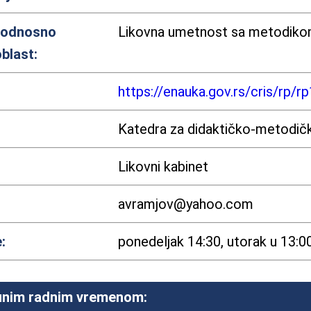
 odnosno
Likovna umetnost sa metodik
blast:
https://enauka.gov.rs/cris/rp/r
Katedra za didaktičko-metodič
Likovni kabinet
avramjov@yahoo.com
:
ponedeljak 14:30, utorak u 13:0
 punim radnim vremenom: