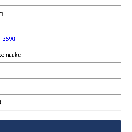
om
p13690
ke nauke
0