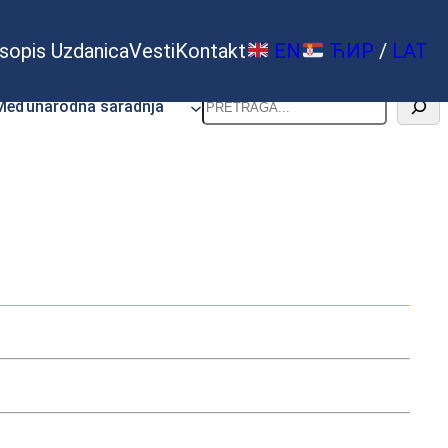
sopis Uzdanica
Vesti
Kontakt
EN
ЋИР
/
LAT
Pretraga
Međunarodna saradnja