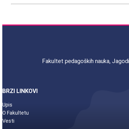
Fakultet pedagoških nauka, Jagod
BRZI LINKOVI
Upis
O Fakultetu
Vesti