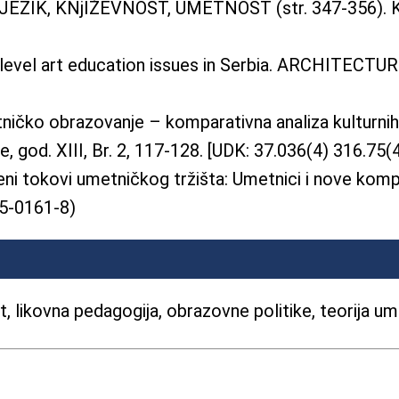
ZIK, KNjIŽEVNOST, UMETNOST (str. 347-356). Krag
l level art education issues in Serbia. ARCHITE
ičko obrazovanje – komparativna analiza kulturnih p
 god. XIII, Br. 2, 117-128. [UDK: 37.036(4) 316.75(4
i tokovi umetničkog tržišta: Umetnici i nove kompe
25-0161-8)
 likovna pedagogija, obrazovne politike, teorija ume