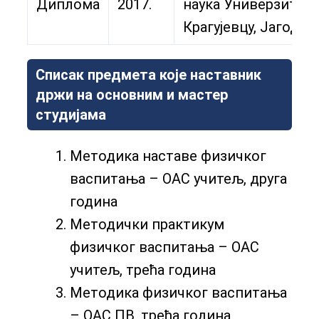
Диплома
2017.
наука Универзитет 
Крагујевцу, Јагодин
Списак предмета које наставник
држи на основним и мастер
студијама
Методика наставе физичког
васпитања – ОАС учитељ, друга
година
Методички практикум
физичког васпитања – ОАС
учитељ, трећа година
Методика физичког васпитања
– ОАС ПВ, трећа година