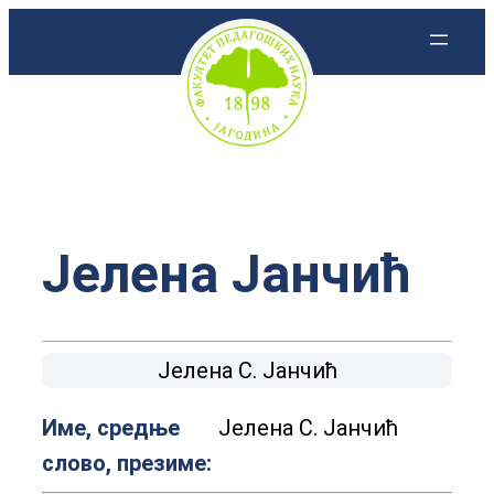
Скочи
на
садржај
Јелена Јанчић
Јелена С. Јанчић
Име, средње
Јелена С. Јанчић
слово, презиме: