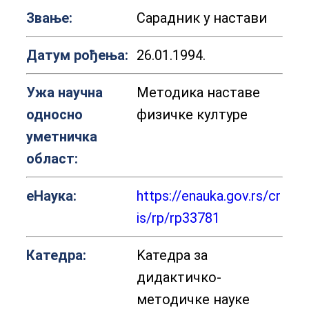
Звање:
Сарадник у настави
Датум рођења:
26.01.1994.
Ужа научна
Методика наставе
односно
физичке културе
уметничка
област:
еНаука:
https://enauka.gov.rs/cr
is/rp/rp33781
Катедра:
Kатедра за
дидактичко-
методичке науке