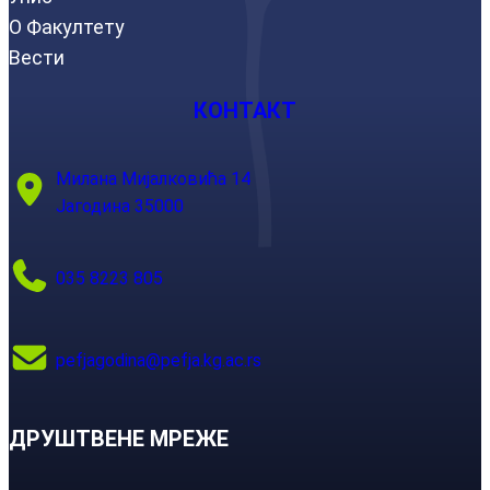
О Факултету
Вести
КОНТАКТ
Милана Мијалковића 14
Јагодина 35000
035 8223 805
pefjagodina@pefja.kg.ac.rs
ДРУШТВЕНЕ МРЕЖЕ