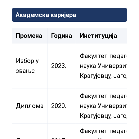
Академска каријера
Промена
Година
Институција
Факултет педагошк
Избор у
2023.
наука Универзитет 
звање
Крагујевцу, Јагодин
Факултет педагошк
Диплома
2020.
наука Универзитет 
Крагујевцу, Јагодин
Факултет педагошк