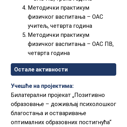
Методички практикум
физичког васпитања – ОАС
учитељ, четврта година
Методички практикум
физичког васпитања – ОАС ПВ,
четврта година
Остале активности
Учешће на пројектима:
Билатерални пројекат „Позитивно
образовање – доживљај психолошког
благостања и остваривање
оптималних образовних постигнућа“