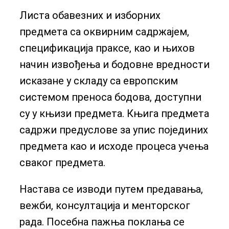
Листа обавезних и изборних
предмета са оквирним садржајем,
спецификација праксе, као и њихов
начин извођења и бодовне вредности
исказане у складу са европским
системом преноса бодова, доступни
су у књизи предмета. Књига предмета
садржи предуслове за упис појединих
предмета као и исходе процеса учења
сваког предмета.
Настава се изводи путем предавања,
вежби, консултација и менторског
рада. Посебна пажња поклања се