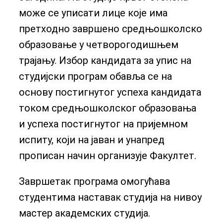
може се уписати лице које има
претходно завршено средњошколско
образовање у четворогодишњем
трајању. Избор кандидата за упис на
студијски програм обавља се на
основу постигнутог успеха кандидата
током средњошколског образовања
и успеха постигнутог на пријемном
испиту, који на јаван и унапред
прописан начин организује Факултет.
Завршетак програма омогућава
студентима наставак студија на нивоу
мастер академских студија.