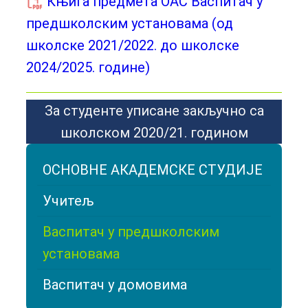
Књига предмета ОАС Васпитач у
предшколским установама (од
школске 2021/2022. до школске
2024/2025. године)
За студенте уписане закључно са
школском 2020/21. годином
ОСНОВНЕ АКАДЕМСКЕ СТУДИЈЕ
Учитељ
Васпитач у предшколским
установама
Васпитач у домовима