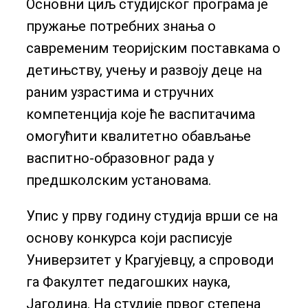
Основни циљ студијског програма је
пружање потребних знања о
савременим теоријским поставкама о
детињству, учењу и развоју деце на
раним узрастима и стручних
компетенција које ће васпитачима
омогућити квалитетно обављање
васпитно-образовног рада у
предшколским установама.
Упис у прву годину студија врши се на
основу конкурса који расписује
Универзитет у Крагујевцу, а спроводи
га Факултет педагошких наука,
Јагодина. На студије првог степена