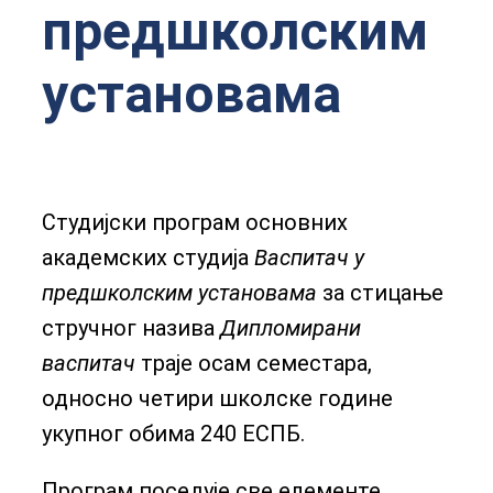
предшколским
установама
Студијски програм основних
академских студија
Васпитач у
предшколским установама
за стицање
стручног назива
Дипломирани
васпитач
траје осам семестара,
односно четири школске године
укупног обима 240 ЕСПБ.
Програм поседује све елементе