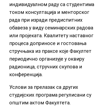
индивидуалном раду са студентима
током консултација и менторског
рада при изради предиспитних
обавеза у виду семинарских радова
или пројеката. Квалитету наставног
процеса доприносе и гостовања
стручњака из праксе које Факултет
периодично организује у оквиру
радионица, стручних скупова и
конференција.
Услови за прелазак са других
студијских програма регулисани су
општим актом Факултета.