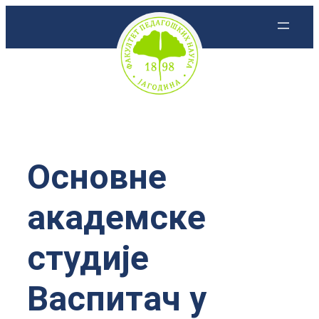
Скочи
на
садржај
Основне
академске
студије
Васпитач у