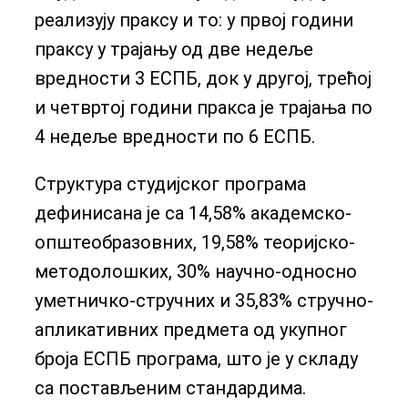
реализују праксу и то: у првој години
праксу у трајању од две недеље
вредности 3 ЕСПБ, док у другој, трећој
и четвртој години пракса је трајања по
4 недеље вредности по 6 ЕСПБ.
Структура студијског програма
дефинисана је са 14,58% академско-
општеобразовних, 19,58% теоријско-
методолошких, 30% научно-односно
уметничко-стручних и 35,83% стручно-
апликативних предмета од укупног
броја ЕСПБ програма, што је у складу
са постављеним стандардима.