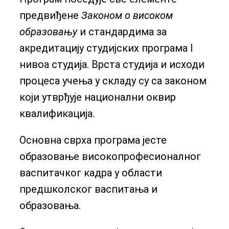
предвиђене
Законом о високом
образовању
и стандардима за
акредитацију студијских програма I
нивоа студија. Врста студија и исходи
процеса учења у складу су са законом
који утврђује национални оквир
квалификација.
Основна сврха програма јесте
образовање високопрофесионалног
васпитачког кадра у области
предшколског васпитања и
образовања.