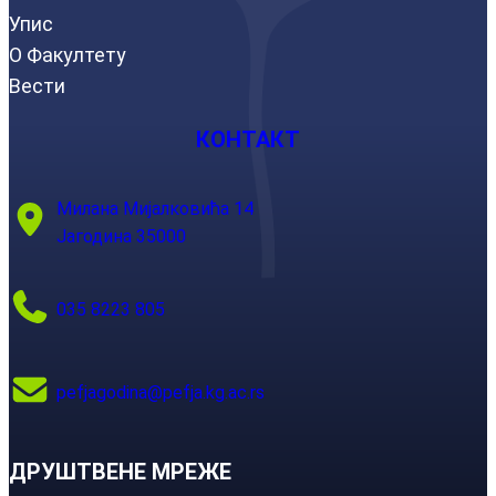
Упис
О Факултету
Вести
КОНТАКТ
Милана Мијалковића 14
Јагодина 35000
035 8223 805
pefjagodina@pefja.kg.ac.rs
ДРУШТВЕНЕ МРЕЖЕ