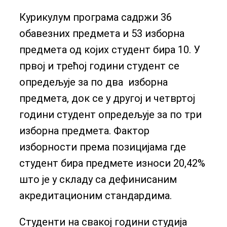
Курикулум програма садржи 36
обавезних предмета и 53 изборна
предмета од којих студент бира 10. У
првој и трећој години студент се
опредељује за по два изборна
предмета, док се у другој и четвртој
години студент опредељује за по три
изборна предмета. Фактор
изборности према позицијама где
студент бира предмете износи 20,42%
што је у складу са дефинисаним
акредитационим стандардима.
Студенти на свакој години студија