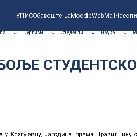
УПИС
Обавештења
Moodle
WebMail
Часопи
ва
Сервиси
Студенти
Наука
М
ЈБОЉЕ СТУДЕНТСК
у Крагујевцу, Јагодина, према Правилнику о