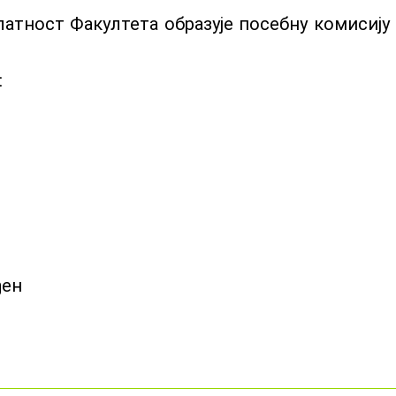
атност Факултета образује посебну комисију
:
ђен