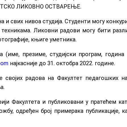
НТСКО ЛИКОВНО ОСТВАРЕЊЕ.
на и свих нивоа студија. Студенти могу конкур
 техникама. Ликовни радови могу бити разли
отографије, књиге уметника.
(име, презиме, студијски програм, година 
com
најкасније до 31. октобра 2022. године.
е својих радова на Факултет педагошких н
а.
ији Факултета и публиковани у пратећем кат
ожбу, одређен број примерака публикације, 