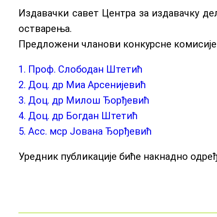
Издавачки савет Центра за издавачку дел
остварења.
Предложени чланови конкурсне комисије
1. Проф. Слободан Штетић
2. Доц. др Миа Арсенијевић
3. Доц. др Милош Ђорђевић
4. Доц. др Богдан Штетић
5. Асс. мср Јована Ђорђевић
Уредник публикације биће накнадно одре