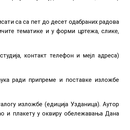
исати са са пет до десет одабраних радова
чите тематике и у форми цртежа, слике,
студија, контакт телефон и мејл адреса)
аука ради припреме и поставке изложбе
алогу изложбе (едиција Узданица). Аутор
као и плакету у оквиру обележавања Дана