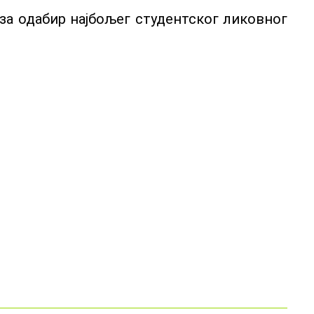
 за одабир најбољег студентског ликовног