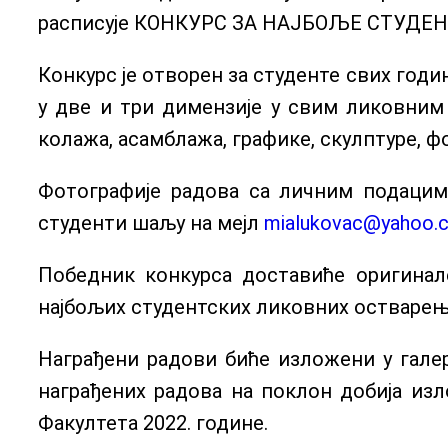
расписује КОНКУРС ЗА НАЈБОЉЕ СТУДЕ
Конкурс је отворен за студенте свих годи
у две и три димензије у свим ликовним
колажа, асамблажа, графике, скулптуре, ф
Фотографије радова са личним подацима 
студенти шаљу на мејл
mialukovac@yahoo.
Победник конкурса доставиће оригинал
најбољих студентских ликовних остварењ
Награђени радови биће изложени у галер
награђених радова на поклон добија изл
Факултета 2022. године.