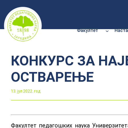
Скочи
на
садржај
Факултет
Наста
КОНКУРС ЗА НА
ОСТВАРЕЊЕ
13. јул 2022. год.
Факултет педагошких наука Универзитета 