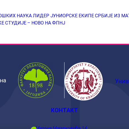
ОШКИХ НАУКА ЛИДЕР ЈУНИОРСКЕ ЕКИПЕ СРБИЈЕ ИЗ М
Е СТУДИЈЕ – НОВО НА ФПНЈ
ина
Унив
КОНТАКТ
Милана Мијалковића 14