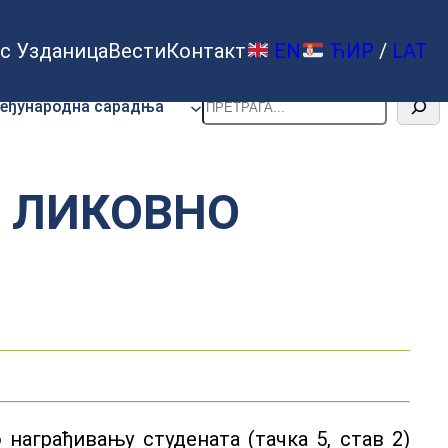
с Узданица
Вести
Контакт
EN
ЋИР
/
LAT
Претрага
еђународна сарадња
О ЛИКОВНО
 награђивању студената (тачка 5, став 2)