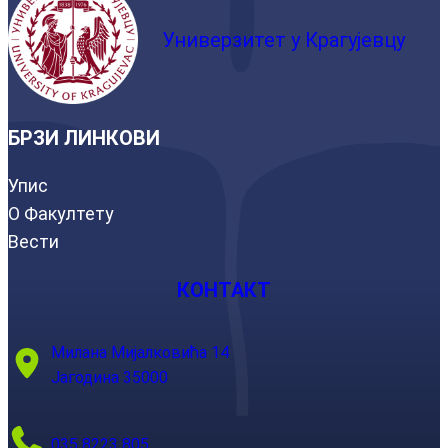
Универзитет у Крагујевцу
БРЗИ ЛИНКОВИ
Упис
О Факултету
Вести
КОНТАКТ
Милана Мијалковића 14
Јагодина 35000
035 8223 805