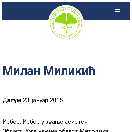
Скочи
на
садржај
Милан Миликић
Датум:
23. јануар 2015.
Избор:
Избор у звање асистент
Област:
Ужа научна област Методика