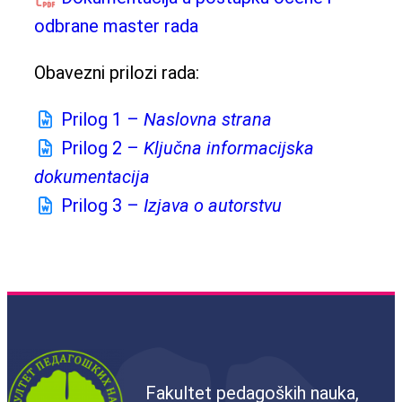
odbrane master rada
Obavezni prilozi rada:
Prilog 1 –
Naslovna strana
Prilog 2 –
Ključna informacijska
dokumentacija
Prilog 3 –
Izjava o autorstvu
Fakultet pedagoških nauka,