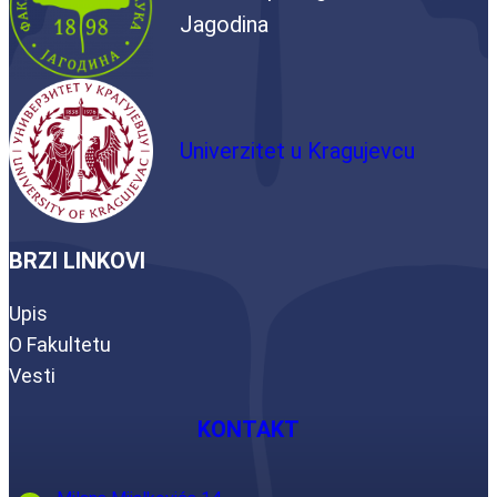
Jagodina
Univerzitet u Kragujevcu
BRZI LINKOVI
Upis
O Fakultetu
Vesti
KONTAKT