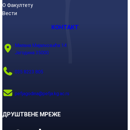
О Факултету
Вести
КОНТАКТ
Милана Мијалковића 14
Јагодина 35000
035 8223 805
pefjagodina@pefja.kg.ac.rs
ДРУШТВЕНЕ МРЕЖЕ