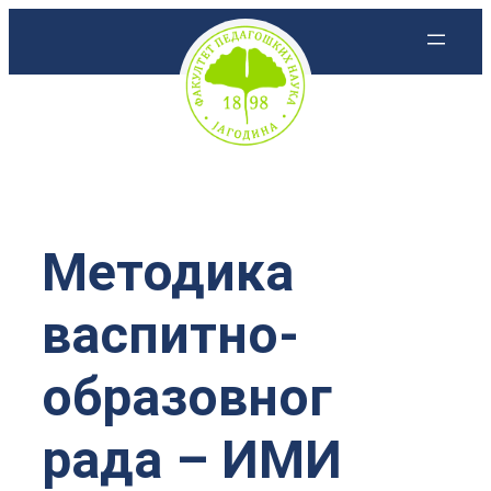
Скочи
на
садржај
Методика
васпитно-
образовног
рада – ИМИ