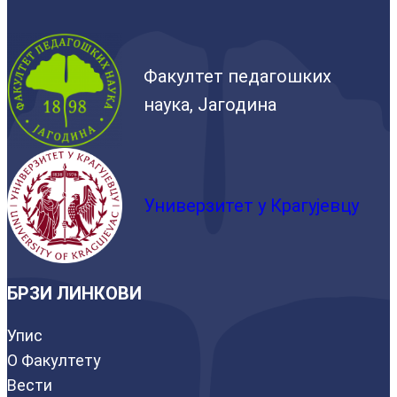
Факултет педагошких
наука, Јагодина
Универзитет у Крагујевцу
БРЗИ ЛИНКОВИ
Упис
О Факултету
Вести