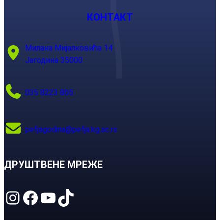
КОНТАКТ
Милана Мијалковића 14
Јагодина 35000
035 8223 805
pefjagodina@pefja.kg.ac.rs
ДРУШТВЕНЕ МРЕЖЕ
Instagram
Facebook
YouTube
TikTok