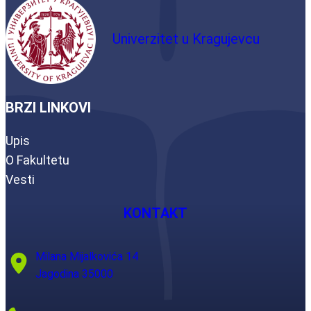
Univerzitet u Kragujevcu
BRZI LINKOVI
Upis
O Fakultetu
Vesti
KONTAKT
Milana Mijalkovića 14
Jagodina 35000