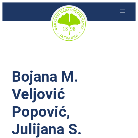
Skoči
na
sadržaj
Bojana M.
Veljović
Popović,
Julijana S.