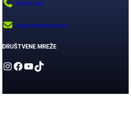
035 8223 805
pefjagodina@pefja.kg.ac.rs
DRUŠTVENE MREŽE
Instagram
Facebook
YouTube
TikTok