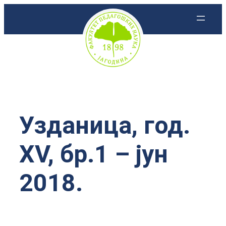
Скочи
на
садржај
Узданица, год.
XV, бр.1 – јун
2018.