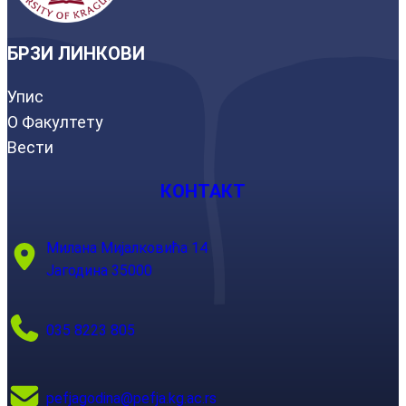
БРЗИ ЛИНКОВИ
Упис
О Факултету
Вести
КОНТАКТ
Милана Мијалковића 14
Јагодина 35000
035 8223 805
pefjagodina@pefja.kg.ac.rs