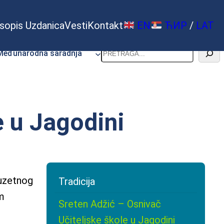
sopis Uzdanica
Vesti
Kontakt
EN
ЋИР
/
LAT
Pretraga
Međunarodna saradnja
e u Jagodini
zuzetnog
Tradicija
om
Sreten Adžić – Osnivač
Učiteljske škole u Jagodini