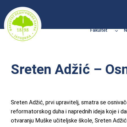
Skoči
na
sadržaj
Fakultet
N
Sreten Adžić – Osn
Sreten Adžić, prvi upravitelj, smatra se osniv
reformatorskog duha i naprednih ideja koje i d
otvaranju Muške učiteljske škole, Sreten Adžić