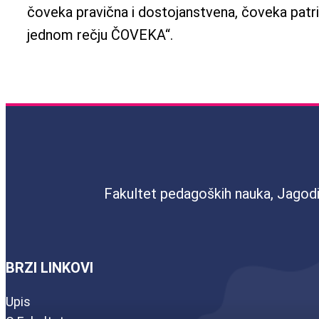
čoveka pravična i dostojanstvena, čoveka patri
jednom rečju ČOVEKA“.
Fakultet pedagoških nauka, Jagod
BRZI LINKOVI
Upis