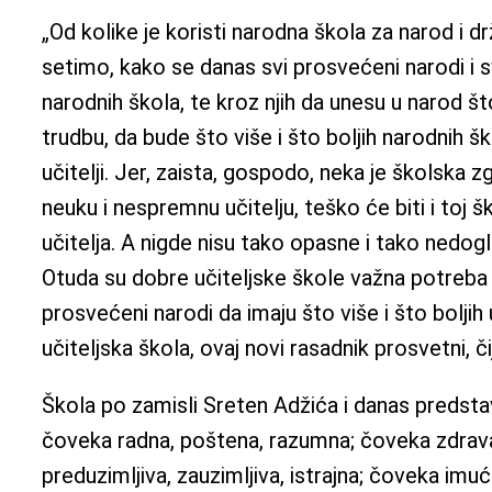
„Od kolike je koristi narodna škola za narod i 
setimo, kako se danas svi prosvećeni narodi i s
narodnih škola, te kroz njih da unesu u narod št
trudbu, da bude što više i što boljih narodnih 
učitelji. Jer, zaista, gospodo, neka je školska z
neuku i nespremnu učitelju, teško će biti i toj šk
učitelja. A nigde nisu tako opasne i tako nedog
Otuda su dobre učiteljske škole važna potreba d
prosvećeni narodi da imaju što više i što boljih 
učiteljska škola, ovaj novi rasadnik prosvetni, 
Škola po zamisli Sreten Adžića i danas predstavlj
čoveka radna, poštena, razumna; čoveka zdrava
preduzimljiva, zauzimljiva, istrajna; čoveka imu