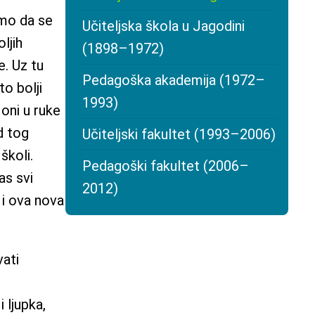
amo da se
Učiteljska škola u Jagodini
ljih
(1898–1972)
e. Uz tu
Pedagoška akademija (1972–
o bolji
1993)
 oni u ruke
od tog
Učiteljski fakultet (1993–2006)
školi.
Pedagoški fakultet (2006–
as svi
2012)
 i ova nova
vati
 ljupka,