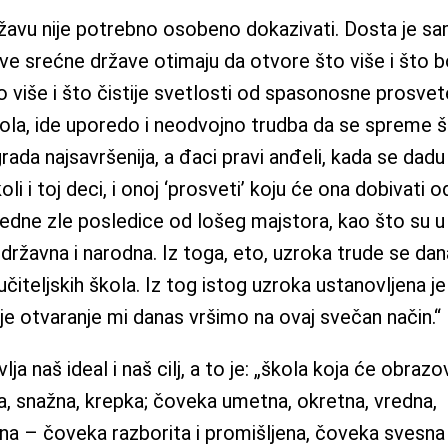
državu nije potrebno osobeno dokazivati. Dosta je s
ve srećne države otimaju da otvore što više i što bo
o više i što čistije svetlosti od spasonosne prosvet
škola, ide uporedo i neodvojno trudba da se spreme št
grada najsavršenija, a đaci pravi anđeli, kada se dadu
oli i toj deci, i onoj ‘prosveti’ koju će ona dobivati 
ledne zle posledice od lošeg majstora, kao što su u 
ržavna i narodna. Iz toga, eto, uzroka trude se dan
učiteljskih škola. Iz tog istog uzroka ustanovljena je
čije otvaranje mi danas vršimo na ovaj svečan način.“
a naš ideal i naš cilj, a to je: „škola koja će obrazo
, snažna, krepka; čoveka umetna, okretna, vredna,
ćna – čoveka razborita i promišljena, čoveka svesna i