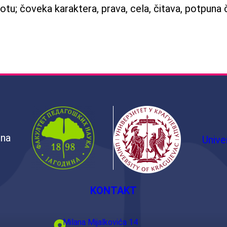
otu; čoveka karaktera, prava, cela, čitava, potpuna
ina
Unive
KONTAKT
Milana Mijalkovića 14