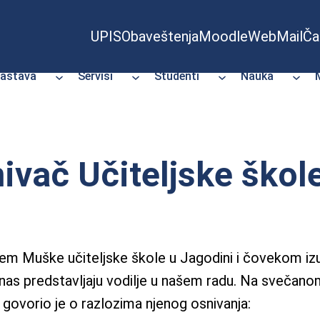
UPIS
Obaveštenja
Moodle
WebMail
Ča
astava
Servisi
Studenti
Nauka
ivač Učiteljske škol
ačem Muške učiteljske škole u Jagodini i čovekom i
anas predstavljaju vodilje u našem radu. Na svečan
 govorio je o razlozima njenog osnivanja: