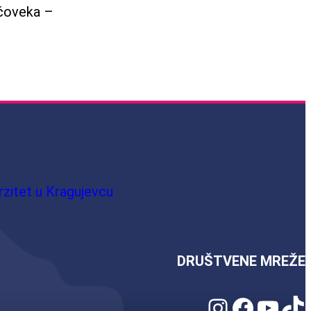
 čoveka –
rzitet u Kragujevcu
DRUŠTVENE MREŽE
Instagram
Facebook
YouTube
TikTok