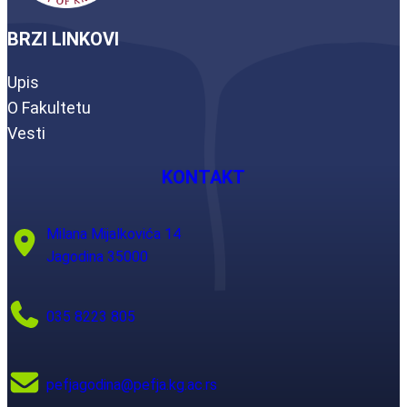
BRZI LINKOVI
Upis
O Fakultetu
Vesti
KONTAKT
Milana Mijalkovića 14
Jagodina 35000
035 8223 805
pefjagodina@pefja.kg.ac.rs