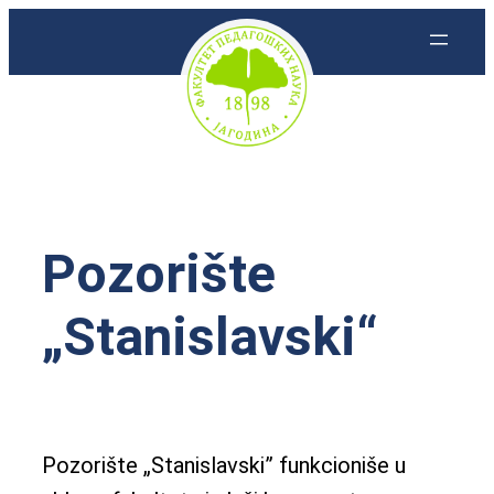
Skoči
na
sadržaj
Pozorište
„Stanislavski“
Pozorište „Stanislavski” funkcioniše u