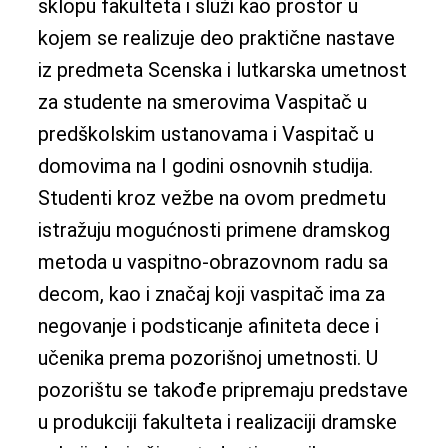
sklopu fakulteta i služi kao prostor u
kojem se realizuje deo praktične nastave
iz predmeta Scenska i lutkarska umetnost
za studente na smerovima Vaspitač u
predškolskim ustanovama i Vaspitač u
domovima na I godini osnovnih studija.
Studenti kroz vežbe na ovom predmetu
istražuju mogućnosti primene dramskog
metoda u vaspitno-obrazovnom radu sa
decom, kao i značaj koji vaspitač ima za
negovanje i podsticanje afiniteta dece i
učenika prema pozorišnoj umetnosti. U
pozorištu se takođe pripremaju predstave
u produkciji fakulteta i realizaciji dramske