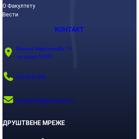
О Факултету
Вести
КОНТАКТ
Милана Мијалковића 14
Јагодина 35000
035 8223 805
pefjagodina@pefja.kg.ac.rs
ДРУШТВЕНЕ МРЕЖЕ