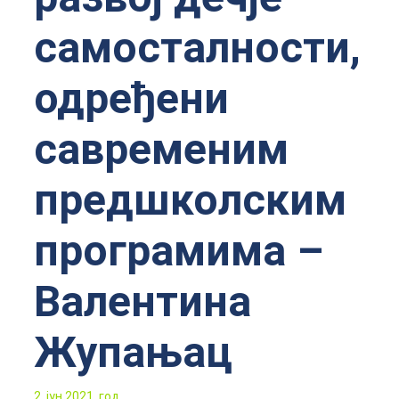
самосталности,
одређени
савременим
предшколским
програмима –
Валентина
Жупањац
2. јун 2021. год.