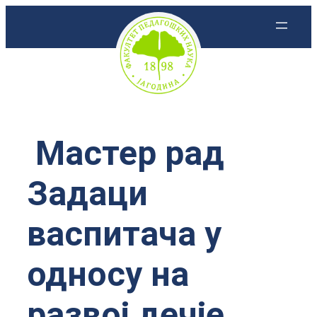
Скочи
на
садржај
Мастер рад
Задаци
васпитача у
односу на
развој дечје