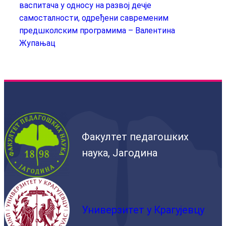
васпитача у односу на развој дечје
самосталности, одређени савременим
предшколским програмима – Валентина
Жупањац
Факултет педагошких
наука, Јагодина
Универзитет у Крагујевцу