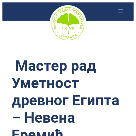
Скочи
на
садржај
Мастер рад
Уметност
древног Египта
– Невена
Еремић