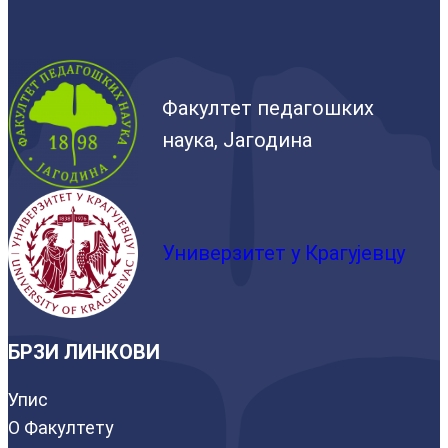
Факултет педагошких
наука, Јагодина
Универзитет у Крагујевцу
БРЗИ ЛИНКОВИ
Упис
О Факултету