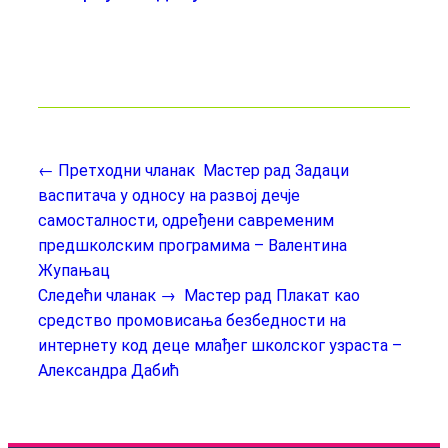
← Претходни чланак
Мастер рад Задаци
васпитача у односу на развој дечје
самосталности, одређени савременим
предшколским програмима – Валентина
Жупањац
Следећи чланак →
Мастер рад Плакат као
средство промовисања безбедности на
интернету код деце млађег школског узраста –
Александра Дабић