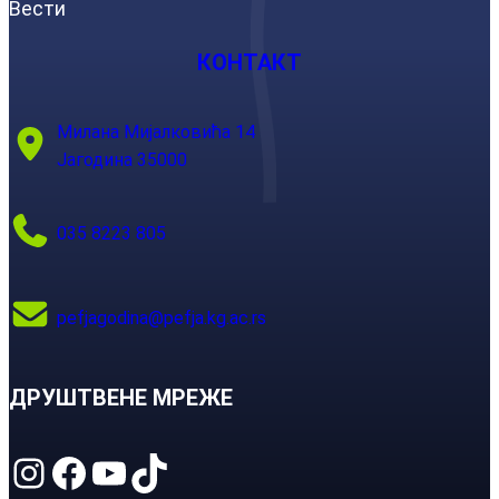
Вести
КОНТАКТ
Милана Мијалковића 14
Јагодина 35000
035 8223 805
pefjagodina@pefja.kg.ac.rs
ДРУШТВЕНЕ МРЕЖЕ
Instagram
Facebook
YouTube
TikTok