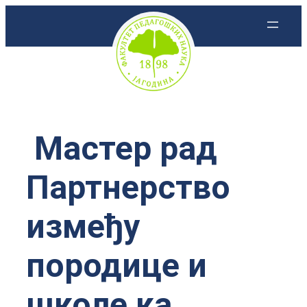
Скочи
на
садржај
Мастер рад
Партнерство
између
породице и
школе ка