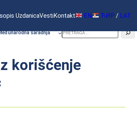
sopis Uzdanica
Vesti
Kontakt
EN
ЋИР
/
LAT
Pretraga
Međunarodna saradnja
z korišćenje
ć