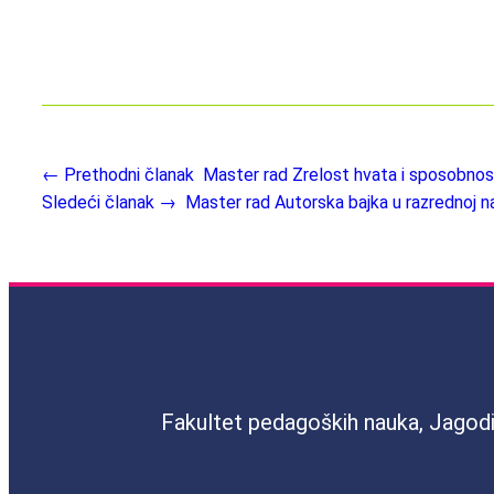
← Prethodni članak
Master rad Zrelost hvata i sposobnos
Sledeći članak →
Master rad Autorska bajka u razrednoj na
Fakultet pedagoških nauka, Jagod