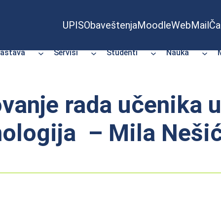
UPIS
Obaveštenja
Moodle
WebMail
Ča
astava
Servisi
Studenti
Nauka
vanje rada učenika u
ologija – Mila Neši