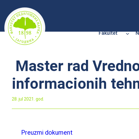
Skoči
na
sadržaj
Fakultet
N
Master rad Vredno
informacionih tehn
28. jul 2021. god.
Preuzmi dokument