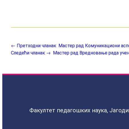
← Претходни чланак
Мастер рад Комуникациони аспе
Следећи чланак →
Мастер рад Вредновање рада уче
Факултет педагошких наука, Јагод