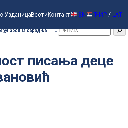
с Узданица
Вести
Контакт
EN
ЋИР
/
LAT
Претрага
еђународна сарадња
ност писања деце
вановић