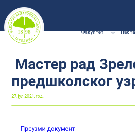
Скочи
на
садржај
Факултет
Наста
Мастер рад Зрело
предшколског уз
27. јул 2021. год.
Преузми документ