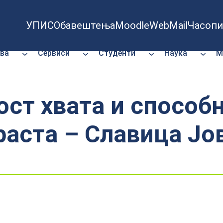
УПИС
Обавештења
Moodle
WebMail
Часопи
ва
Сервиси
Студенти
Наука
М
ст хвата и способ
раста – Славица Јо