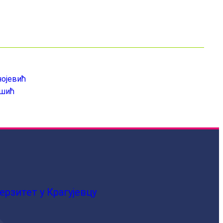
нојевић
ешић
ерзитет у Крагујевцу