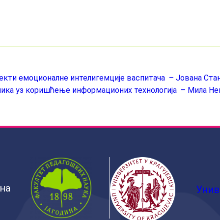
кти емоционалне интелигемције васпитача – Јована Ста
ника уз коришћење информационих технологија – Мила Н
ина
Унив