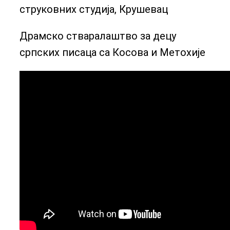
струковних студија, Крушевац
Драмско стваралаштво за децу
српских писаца са Косова и Метохије