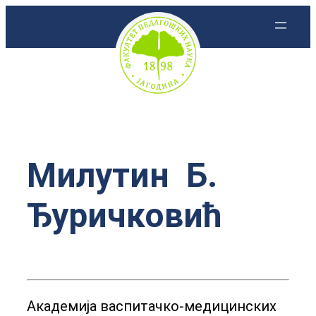
Скочи
на
садржај
Милутин Б.
Ђуричковић
Академија васпитачко-медицинских