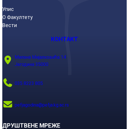
Упис
О Факултету
Вести
КОНТАКТ
Милана Мијалковића 14
Јагодина 35000
035 8223 805
pefjagodina@pefja.kg.ac.rs
ДРУШТВЕНЕ МРЕЖЕ