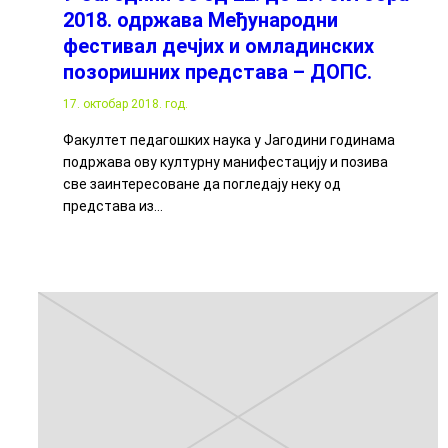
2018. одржава Међународни
фестивал дечјих и омладинских
позоришних представа – ДОПС.
17. октобар 2018. год.
Факултет педагошких наука у Јагодини годинама
подржава ову културну манифестацију и позива
све заинтересоване да погледају неку од
представа из…