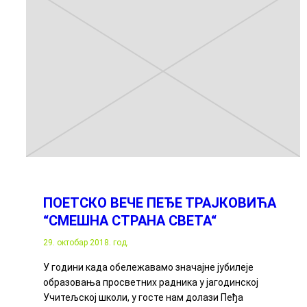
ПOЕТСКО ВЕЧЕ ПЕЂЕ ТРАЈКОВИЋА
“СМЕШНА СТРАНА СВЕТА“
29. октобар 2018. год.
У години када обележавамо значајне јубилеје
образовања просветних радника у јагодинској
Учитељској школи, у госте нам долази Пеђа