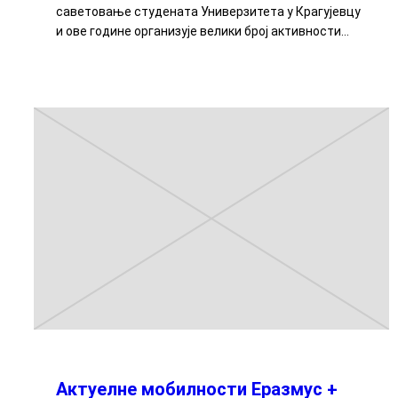
саветовање студената Универзитета у Крагујевцу
и ове године организује велики број активности…
Актуелне мобилности Еразмус +