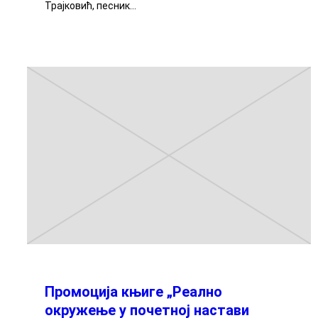
Трајковић, песник…
Промоција књиге „Реално
окружење у почетној настави