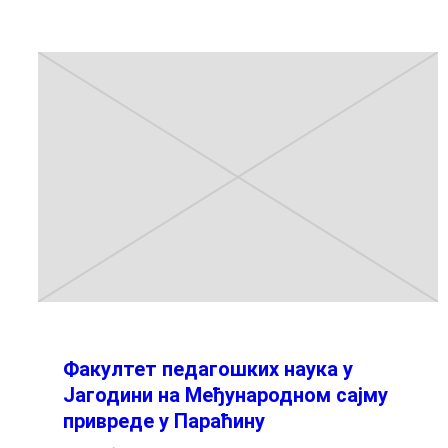
Факултет педагошких наука у
Јагодини на Међународном сајму
привреде у Параћину