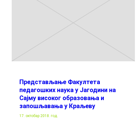
Представљање Факултета
педагошких наука у Јагодини на
Сајму високог образовања и
запошљавања у Краљеву
17. октобар 2018. год.