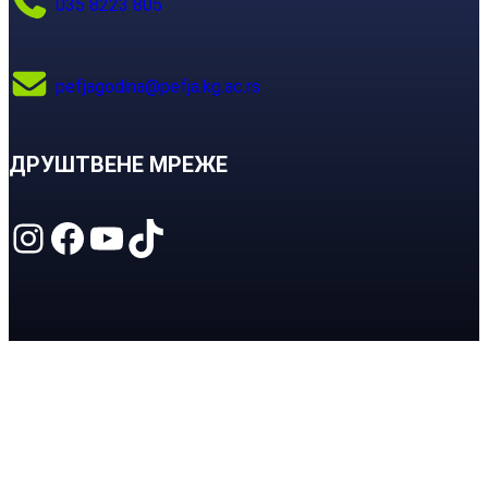
035 8223 805
pefjagodina@pefja.kg.ac.rs
ДРУШТВЕНЕ МРЕЖЕ
Instagram
Facebook
YouTube
TikTok