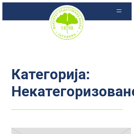
Скочи
на
садржај
Категорија:
Некатегоризован