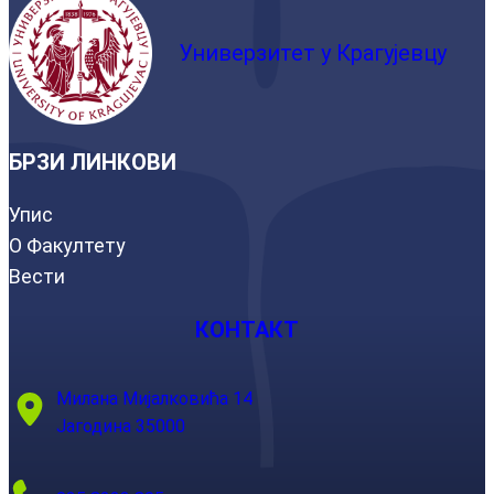
Универзитет у Крагујевцу
БРЗИ ЛИНКОВИ
Упис
О Факултету
Вести
КОНТАКТ
Милана Мијалковића 14
Јагодина 35000