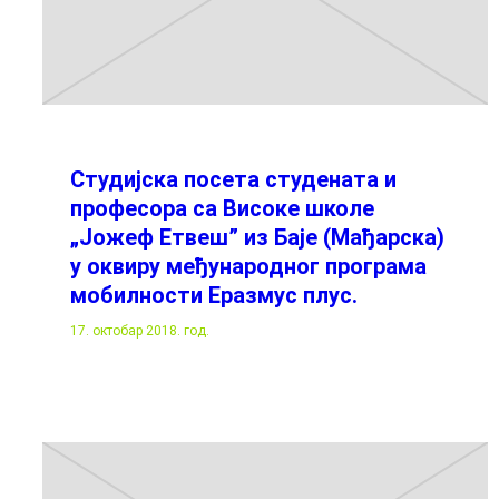
Студијска посета студената и
професора са Високе школе
„Јожеф Етвеш” из Баје (Мађарска)
у оквиру међународног програма
мобилности Еразмус плус.
17. октобар 2018. год.