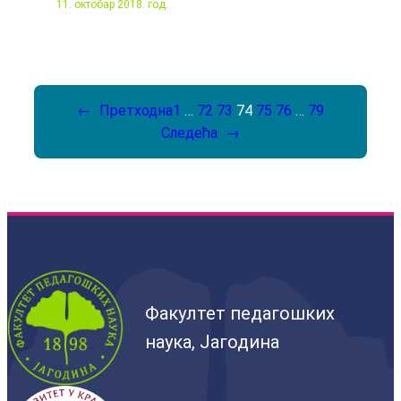
11. октобар 2018. год.
←
Претходна
1
…
72
73
74
75
76
…
79
Следећа
→
Факултет педагошких
наука, Јагодина