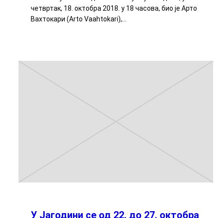
четвртак, 18. октобра 2018. у 18 часова, био је Арто
Вахтокари (Arto Vaahtokari),…
У Јагодини се од 22. до 27. октобра