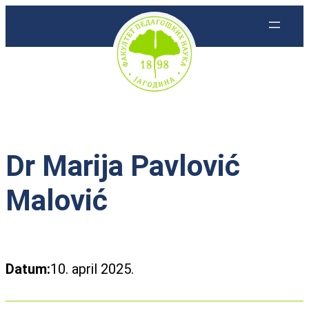
Skoči
na
sadržaj
Dr Marija Pavlović
Malović
Datum:
10. april 2025.