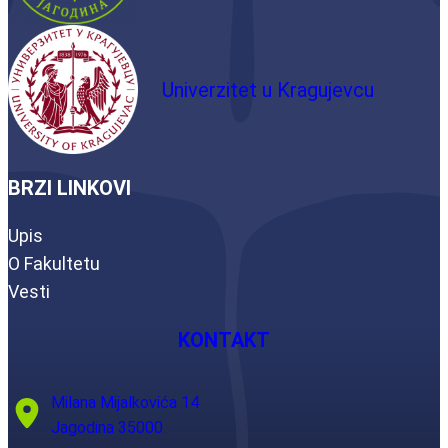
Univerzitet u Kragujevcu
BRZI LINKOVI
Upis
O Fakultetu
Vesti
KONTAKT
Milana Mijalkovića 14
Jagodina 35000