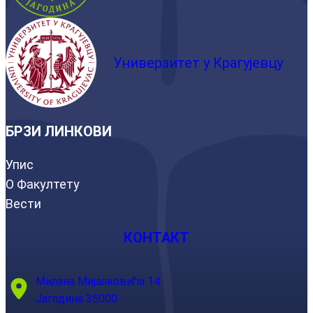
Универзитет у Крагујевцу
БРЗИ ЛИНКОВИ
Упис
О Факултету
Вести
КОНТАКТ
Милана Мијалковића 14
Јагодина 35000