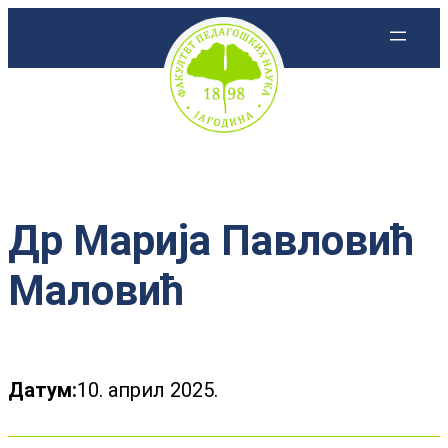
Скочи
на
садржај
Др Марија Павловић
Маловић
Датум:
10. април 2025.