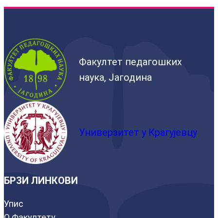
Факултет педагошких
наука, Јагодина
Универзитет у Крагујевцу
БРЗИ ЛИНКОВИ
Упис
О Факултету