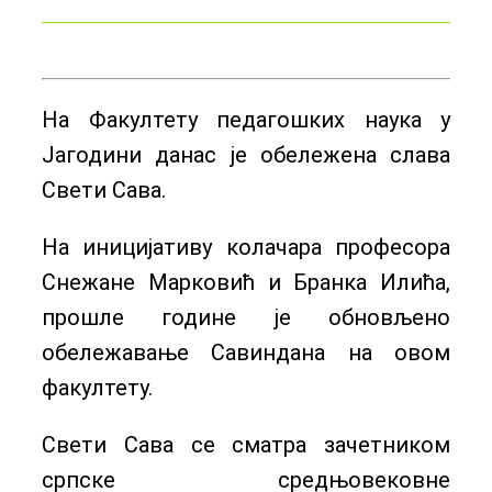
На Факултету педагошких наука у
Јагодини данас је обележена слава
Свети Сава.
На иницијативу колачара професора
Снежане Марковић и Бранка Илића,
прошле године је обновљено
обележавање Савиндана на овом
факултету.
Свети Сава се сматра зачетником
српске средњовековне