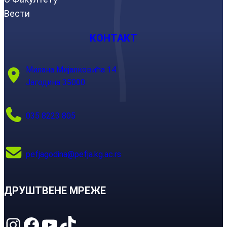
Вести
КОНТАКТ
Милана Мијалковића 14
Јагодина 35000
035 8223 805
pefjagodina@pefja.kg.ac.rs
ДРУШТВЕНЕ МРЕЖЕ
Instagram
Facebook
YouTube
TikTok