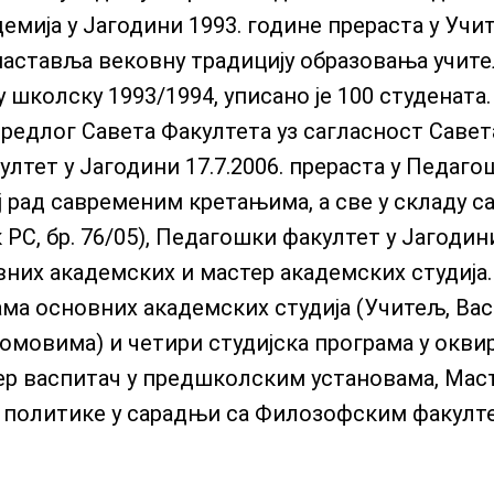
емија у Јагодини 1993. године прераста у Уч
наставља вековну традицију образовања учите
 школску 1993/1994, уписано је 100 студената.
предлог Савета Факултета уз сагласност Савет
ултет у Јагодини 17.7.2006. прераста у Педаго
ј рад савременим кретањима, а све у складу с
РС, бр. 76/05), Педагошки факултет у Јагодин
вних академских и мастер академских студија
ама основних академских студија (Учитељ, Вас
мовима) и четири студијска програма у окви
тер васпитач у предшколским установама, Мас
е политике у сарадњи са Филозофским факулт