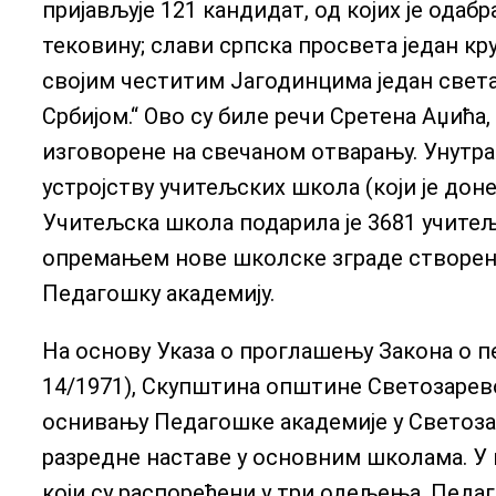
пријављује 121 кандидат, од којих је одабр
тековину; слави српска просвета један кр
својим честитим Јагодинцима један света
Србијом.“ Ово су биле речи Сретена Аџић
изговорене на свечаном отварању. Унутр
устројству учитељских школа (који је доне
Учитељска школа подарила је 3681 учитељ
опремањем нове школске зграде створени
Педагошку академију.
На основу Указа о проглашењу Закона о пе
14/1971), Скупштина општине Светозарево
оснивању Педагошке академије у Светозар
разредне наставе у основним школама. У 
који су распоређени у три одељења. Педа