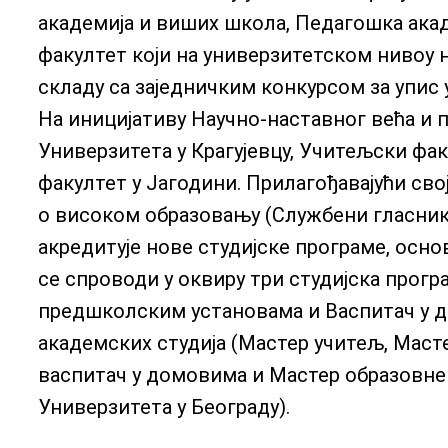
академија и виших школа, Педагошка акад
факултет који на универзитетском нивоу 
складу са заједничким конкурсом за упис у
На иницијативу Научно-наставног већа и 
Универзитета у Крагујевцу, Учитељски фак
факултет у Јагодини. Прилагођавајући сво
о високом образовању (Службени гласник 
акредитује нове студијске програме, осно
се спроводи у оквиру три студијска прогр
предшколским установама и Васпитач у до
академских студија (Мастер учитељ, Мас
васпитач у домовима и Мастер образовн
Универзитета у Београду).