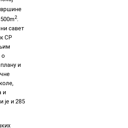
површине
2
1500m
.
тни савет
ик СР
шњим
 о
плану и
учне
коле,
а и
 је и 285
шких