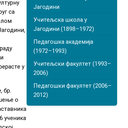
ултурну
Јагодини
руг са
Учитељска школа у
елом
Јагодини (1898–1972)
Јагодини,
Педагошка академија
 раду
(1972–1993)
 и
Учитељски факултет (1993–
рерасте у
2006)
Педагошки факултет (2006–
 бр.
2012)
ешење о
аставника
6 ученика
лској