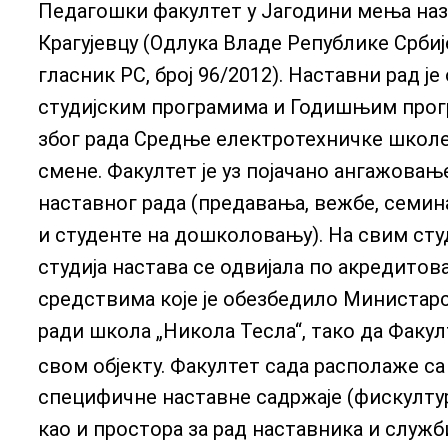
Педагошки факултет у Јагодини мења наз
Крагујевцу (Одлука Владе Републике Србије
гласник РС, број 96/2012). Наставни рад 
студијским програмима и Годишњим прогр
због рада Средње електротехничке школе „
смене. Факултет је уз појачано ангажова
наставног рада (предавања, вежбе, семина
и студенте на дошколовању). На свим ст
студија настава се одвијала по акредитов
средствима које је обезбедило Министарст
ради школа „Никола Тесла“, тако да Факул
свом објекту. Факултет сада располаже са
специфичне наставне садржаје (фискултур
као и простора за рад наставника и служби