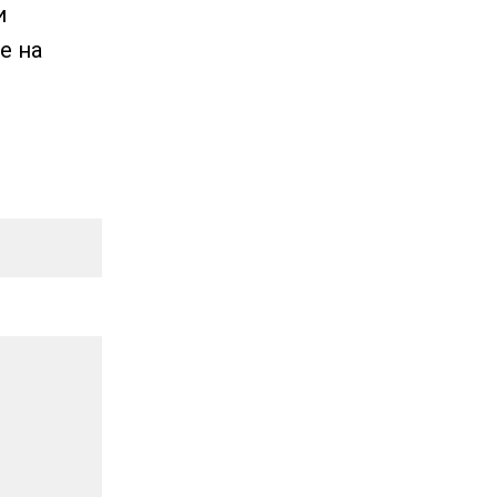
и
е на