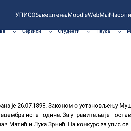
УПИС
Обавештења
Moodle
WebMail
Часопи
ва
Сервиси
Студенти
Наука
М
ана је 26.07.1898. Законом о установљењу Му
децембра исте године. За управитеља је поста
ав Матић и Лука Зрнић. На конкурс за упис се