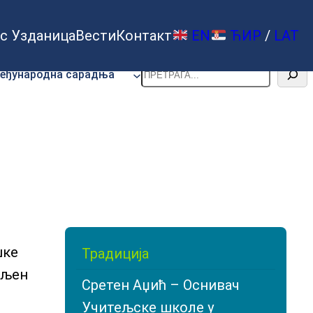
с Узданица
Вести
Контакт
EN
ЋИР
/
LAT
Претрага
еђународна сарадња
шке
Традиција
вљен
Сретен Аџић – Оснивач
Учитељске школе у