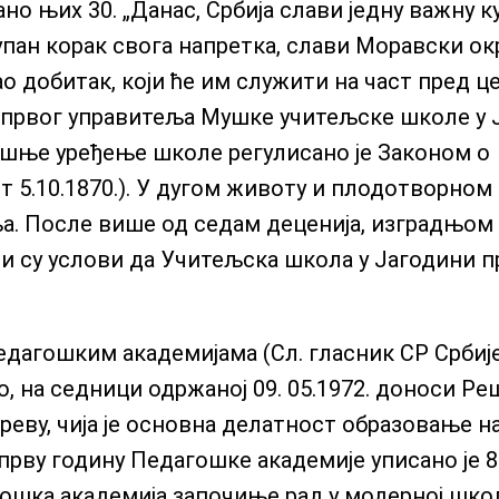
ано њих 30. „Данас, Србија слави једну важну к
упан корак свога напретка, слави Моравски ок
о добитак, који ће им служити на част пред ц
а, првог управитеља Мушке учитељске школе у 
ашње уређење школе регулисано је Законом о
т 5.10.1870.). У дугом животу и плодотворном
а. После више од седам деценија, изградњом
 су услови да Учитељска школа у Јагодини п
дагошким академијама (Сл. гласник СР Србије,
, на седници одржаној 09. 05.1972. доноси Р
еву, чија је основна делатност образовање н
прву годину Педагошке академије уписано је 8
гошка академија започиње рад у модерној шко