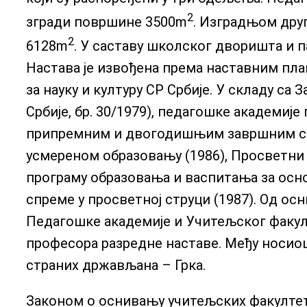
2
згради површине 3500m
. Изградњом друг
2
6128m
. У саставу школског дворишта и 
Настава је извођена према наставним пла
за науку и културу СР Србије. У складу са
Србије, бр. 30/1979), педагошке академи
припремним и двогодишњим завршним сте
усмереном образовању (1986), Просветни 
програму образовања и васпитања за осн
спреме у просветној струци (1987). Од ос
Педагошке академије и Учитељског факулт
професора разредне наставе. Међу носиоц
страних држављана – Грка.
Законом о оснивању учитељских факултет