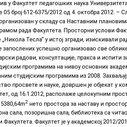
ив у Факултет педагошких наука Универзитета
 05 број 612-6375/2012 од 4. октобра 2012. – 
је организован у складу са Наставним плановим
амом рада Факултета. Просторни услови Факу
Никола Тесла“ у истој згради, изискивали ра
ње запослених успешно организовао све облик
рски радови, консултације, пракса и испити 
удијским програмима на нивоу основних акад
аним студијским програмима из 2008. Захваљуј
во просвете и науке, довршен је објекат у ко
тет, од 16.1.2012, располаже целокупним прос
2
 5380,64m
нето простора за наставу и простор
на сала, позоришна сала, библиотека са чита
 Факултета. Факултет је у академској 2012/201