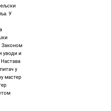
итељски
ља. У
а
шки
а Законом
и уводи и
. Настава
питач у
ру мастер
тер
етом