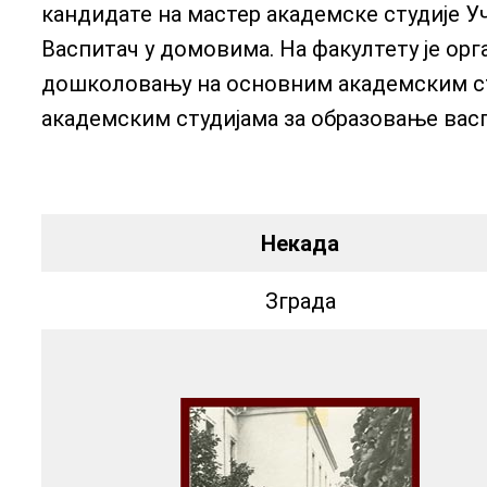
кандидате на мастер академске студије 
Васпитач у домовима. На факултету је орг
дошколовању на основним академским ст
академским студијама за образовање вас
Некада
Зграда