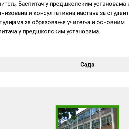
Учитељ, Васпитач у предшколским установама 
анизована и консултативна настава за студент
удијама за образовање учитеља и основним
питача у предшколским установама.
Сада