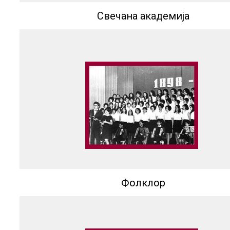
Свечана академија
Фолклор