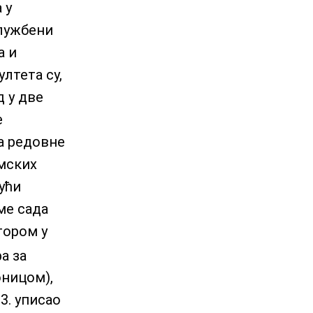
 у
Службени
а и
лтета су,
д у две
е
за редовне
емских
ући
ме сада
тором у
а за
оницом),
3. уписао