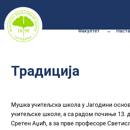
Скочи
на
садржај
Факултет
Наста
Традиција
Мушка учитељска школа у Јагодини основ
учитељске школе, а са радом почиње 13. 
Сретен Аџић, а за прве професоре Светисл