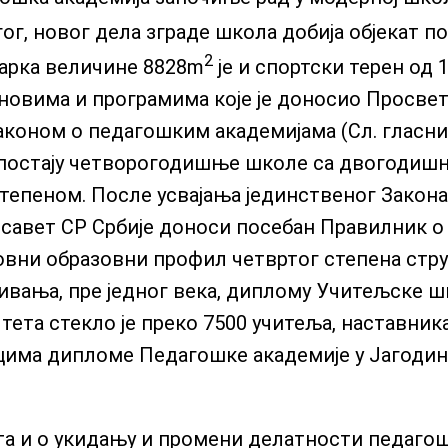
ог, новог дела зграде школа добија објекат 
2
парка величине 8828m
је и спортски терен од 
новима и програмима које је доносио Просве
 Законом о педагошким академијама (Сл. гласн
је постају четворогодишње школе са двогоди
пеном. После усвајања јединственог Закона
савет СР Србије доноси посебан Правилник о 
овни образовни профил четвртог степена стр
нивања, пре једног века, диплому Учитељске ш
ета стекло је преко 7500 учитеља, наставник
има дипломе Педагошке академије у Јагодини
а и о укидању и промени делатности педаго