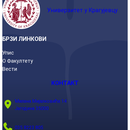
Универзитет у Крагујевцу
БРЗИ ЛИНКОВИ
Упис
О Факултету
Вести
КОНТАКТ
Милана Мијалковића 14
Јагодина 35000
035 8223 805