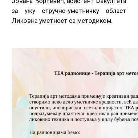
Јована Ђорђевић, асистент Факултета
за ужу стручно-уметничку област
Ликовна уметност са методиком.