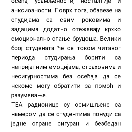
осећај усамљености, носталгије и
анксиозности. Поврх тога, обавезе на
студијама са свим роковима и
задацима додатно отежавају крхко
емоционално стање бруцоша. Велики
број студената ће се током читавог
периода студирања борити са
непријатним емоцијама, страховима и
несигурностима без осећаја да се
некоме могу обратити за помоћ и
разумевање.
ТЕА радионице су осмишљене са
намером да се студентима понуди са
једне стране сигуран и безбедан