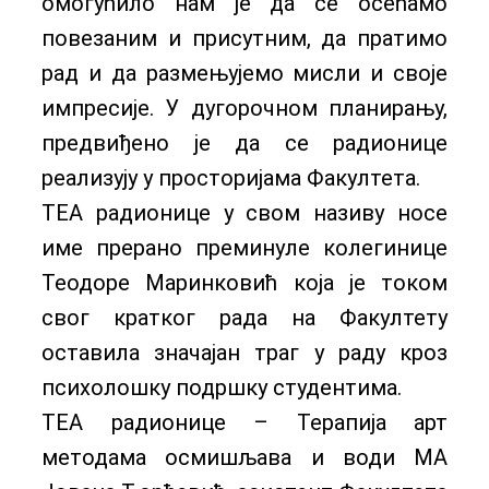
омогућило нам је да се осећамо
повезаним и присутним, да пратимо
рад и да размењујемо мисли и своје
импресије. У дугорочном планирању,
предвиђено је да се радионице
реализују у просторијама Факултета.
ТЕА радионице у свом називу носе
име прерано преминуле колегинице
Теодоре Маринковић која је током
свог кратког рада на Факултету
оставила значајан траг у раду кроз
психолошку подршку студентима.
ТЕА радионице – Терапија арт
методама осмишљава и води МА