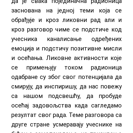
да је свака појединачна радионица
заснована на једној теми која се
обрађује и кроз ликовни рад али и
кроз разговор чиме се подстиче код
учесника каналисање одређених
емоција и подстичу позитивне мисли
и осећања. Ликовне активности које
се примењују током радионица
одабране су због свог потенцијала да
смирују, да инспиришу, да нас повежу
са нашом подсвешћу, да пробуде
осећај задовољства када сагледамо
резултат свог рада. Теме разговора са
друге стране усмеравају учеснике на