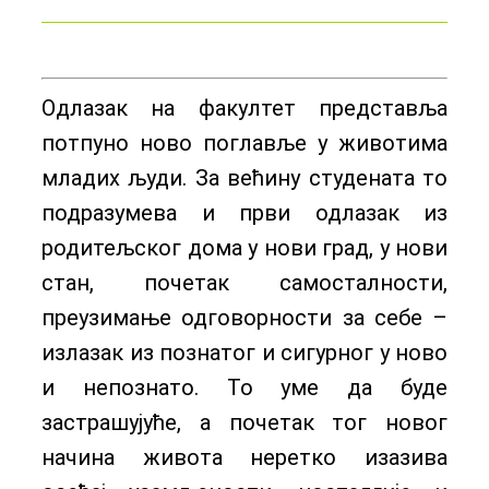
Одлазак на факултет представља
потпуно ново поглавље у животима
младих људи. За већину студената то
подразумева и први одлазак из
родитељског дома у нови град, у нови
стан, почетак самосталности,
преузимање одговорности за себе –
излазак из познатог и сигурног у ново
и непознато. То уме да буде
застрашујуће, а почетак тог новог
начина живота неретко изазива