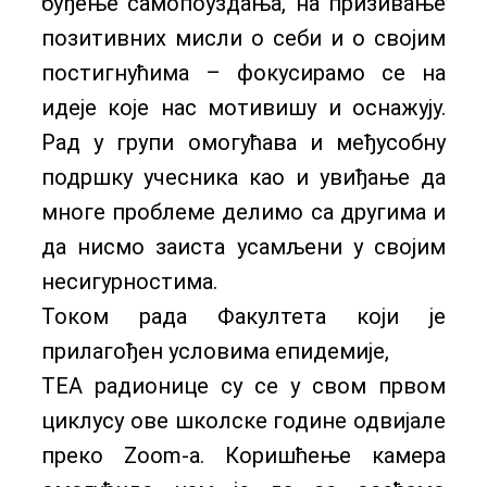
буђење самопоуздања, на призивање
позитивних мисли о себи и о својим
постигнућима – фокусирамо се на
идеје које нас мотивишу и оснажују.
Рад у групи омогућава и међусобну
подршку учесника као и увиђање да
многе проблеме делимо са другима и
да нисмо заиста усамљени у својим
несигурностима.
Током рада Факултета који је
прилагођен условима епидемије,
ТЕА радионице су се у свом првом
циклусу ове школске године одвијале
преко Zoom-a. Коришћење камера