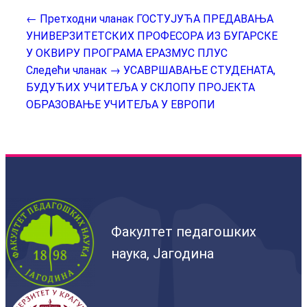
← Претходни чланак
ГОСТУЈУЋА ПРЕДАВАЊА
УНИВЕРЗИТЕТСКИХ ПРОФЕСОРА ИЗ БУГАРСКЕ
У ОКВИРУ ПРОГРАМА ЕРАЗМУС ПЛУС
Следећи чланак →
УСАВРШАВАЊЕ СТУДЕНАТА,
БУДУЋИХ УЧИТЕЉА У СКЛОПУ ПРОЈЕКТА
ОБРАЗОВАЊЕ УЧИТЕЉА У ЕВРОПИ
Факултет педагошких
наука, Јагодина