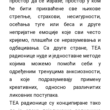
простор да се изразе; простор у ком
ће бити прихваћене све њихове
стрепње, страхови, несигурности,
осећања туге или беса и друге
непријатне емоције које сви често
кријемо, плашећи се неразумевања и
одбацивања. Са друге стране, ТЕА
радионице нуде и једноставне методе
којима можемо помоћи себи у
одређеним тренуцима анксиозности,
а које подразумевају примену
креативних, односно различитих
ликовних поступака.
ТЕА радионице су конципиране тако