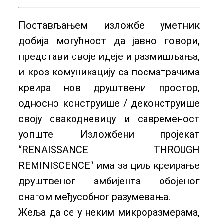
Постављањем изложбе уметник
добија могућност да јавно говори,
представи своје идеје и размишљања,
и кроз комуникацију са посматрачима
креира нов друштвени простор,
односно конструише / деконструише
своју свакодневицу и савременост
уопште. Изложбени пројекат
“RENAISSANCE THROUGH
REMINISCENCE“ има за циљ креирање
друштвеног амбијента обојеног
снагом међусобног разумевања.
Жеља да се у неким микроразмерама,