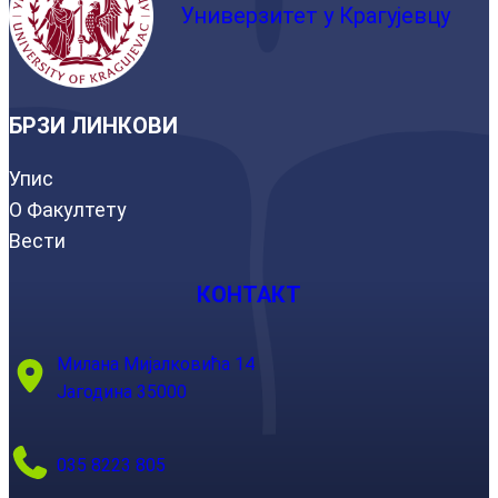
Универзитет у Крагујевцу
БРЗИ ЛИНКОВИ
Упис
О Факултету
Вести
КОНТАКТ
Милана Мијалковића 14
Јагодина 35000
035 8223 805