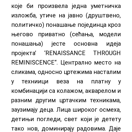
које би произвела једна уметничка
изложба, утиче на јавно (друштвено,
политичко) понашање појединца кроз
његово приватно (сећања, модели
понашања) јесте основна идеја
пројекта’ ‘RENAISSANCE THROUGH
REMINISCENCE“. Централно место на
сликама, односно цртежима насталим
у техниици веза на платну у
комбинацији са колажом, акварелом и
разним другим цртачким техникама,
заузимају деца. Лица широког осмеха,
детињи погледи, свет који је детету
тако нов, доминирају радовима. Даје