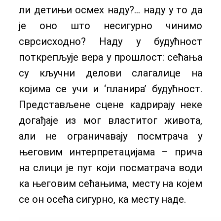
ли детињи осмех наду?… наду у то да
је оно што несигурно чинимо
сврсисходно? Наду у будућност
поткрепљује вера у прошлост: сећања
су кључни делови слагалице на
којима се учи и ‘планира’ будућност.
Представљене сцене кадрирају неке
догађаје из мог властитог живота,
али не ограничавају посмтрача у
његовим интерпретацијама – прича
на слици је пут који посматрача води
ка његовим сећањима, месту на којем
се он осећа сигурно, ка месту наде.