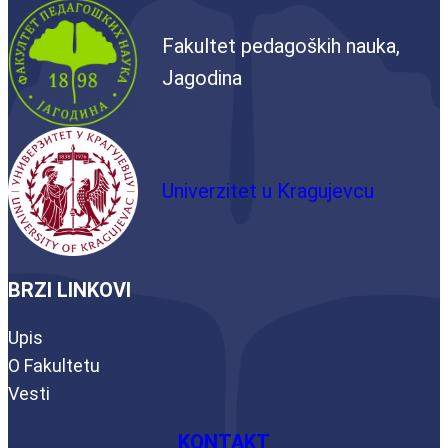
Fakultet pedagoških nauka,
Jagodina
Univerzitet u Kragujevcu
BRZI LINKOVI
Upis
O Fakultetu
Vesti
KONTAKT