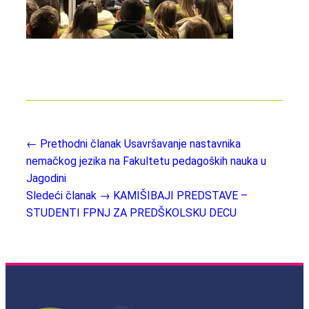
← Prethodni članak
Usavršavanje nastavnika
nemačkog jezika na Fakultetu pedagoških nauka u
Jagodini
Sledeći članak →
KAMIŠIBAJI PREDSTAVE –
STUDENTI FPNJ ZA PREDŠKOLSKU DECU