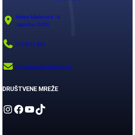
Milana Mijalkovića 14
Jagodina 35000
035 8223 805
pefjagodina@pefja.kg.ac.rs
DRUŠTVENE MREŽE
Instagram
Facebook
YouTube
TikTok