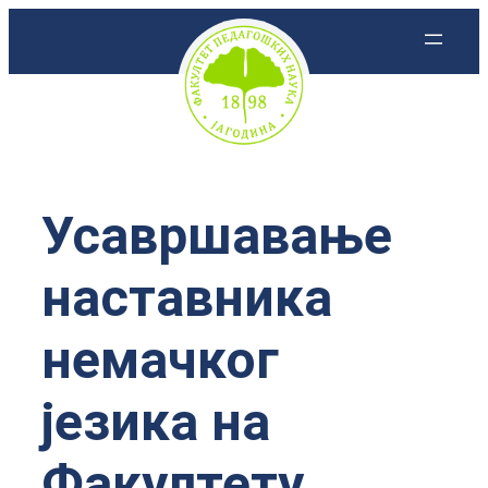
Скочи
на
садржај
Усавршавање
наставника
немачког
језика на
Факултету