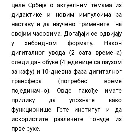
целе Србије о актуелним темама из
дидактике и новим импулсима за
наставу и да научено примените на
својим часовима. Догађаји се одвијају
у хибридном формату. Након
дигиталног увода (2 сата времена)
следи дан обуке (4 јединице са паузом
за кафу) и 10-дневна фаза дигиталног
трансфера (потребно време
појединачно). Овде такође имате
прилику да упознате како
функционише Гете институт и да
искористите различите понуде из
прве руке.