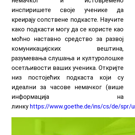
немачког и истовремено
инспиришете своје ученике да
креирају сопствене подкасте. Научите
како подкасти могу да се користе као
моћно наставно средство за развој
комуникацијских вештина,
разумевања слушања и културолошке
осетљивости ваших ученика. Откријте
низ постојећих подкаста који су
идеални за часове немачког (више
информација на
линку
https://www.goethe.de/ins/cs/de/spr/un