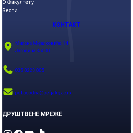
О Факултету
Вести
КОНТАКТ
Милана Мијалковића 14
Јагодина 35000
035 8223 805
pefjagodina@pefja.kg.ac.rs
ДРУШТВЕНЕ МРЕЖЕ