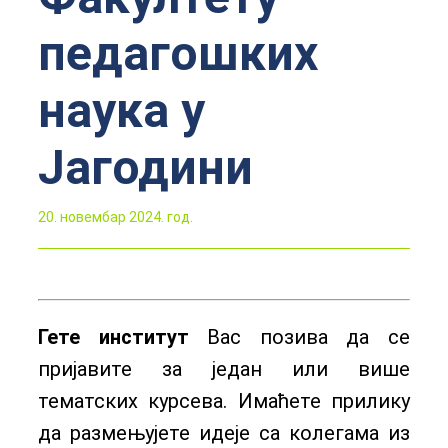
педагошких
наука у
Јагодини
20. новембар 2024. год.
Гете институт
Вас позива да се
пријавите за један или више
тематских курсева. Имаћете прилику
да размењујете идеје са колегама из